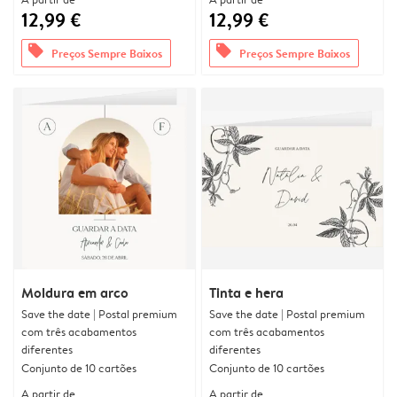
12,99 €
12,99 €
offers
offers
Preços Sempre Baixos
Preços Sempre Baixos
Moldura em arco
Tinta e hera
Save the date | Postal premium
Save the date | Postal premium
com três acabamentos
com três acabamentos
diferentes
diferentes
Conjunto de 10 cartões
Conjunto de 10 cartões
A partir de
A partir de