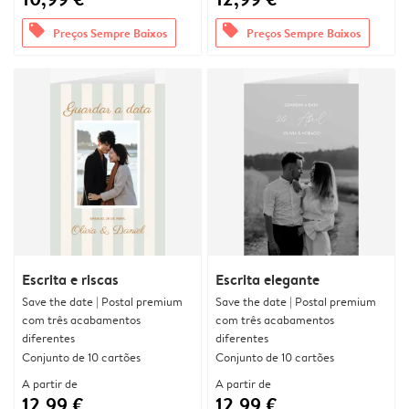
offers
offers
Preços Sempre Baixos
Preços Sempre Baixos
Escrita e riscas
Escrita elegante
Save the date | Postal premium
Save the date | Postal premium
com três acabamentos
com três acabamentos
diferentes
diferentes
Conjunto de 10 cartões
Conjunto de 10 cartões
A partir de
A partir de
12,99 €
12,99 €