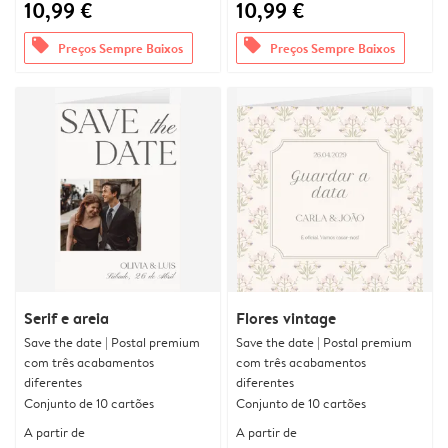
10,99 €
10,99 €
offers
offers
Preços Sempre Baixos
Preços Sempre Baixos
Serif e areia
Flores vintage
Save the date | Postal premium
Save the date | Postal premium
com três acabamentos
com três acabamentos
diferentes
diferentes
Conjunto de 10 cartões
Conjunto de 10 cartões
A partir de
A partir de