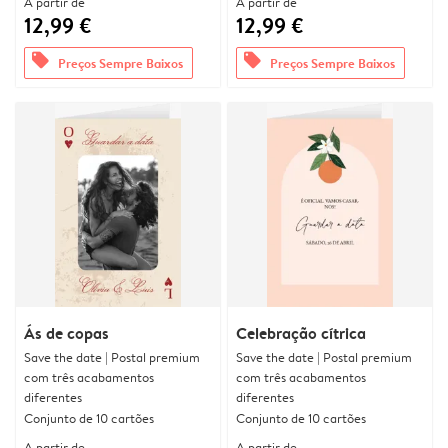
A partir de
A partir de
12,99 €
12,99 €
offers
offers
Preços Sempre Baixos
Preços Sempre Baixos
Ás de copas
Celebração cítrica
Save the date | Postal premium
Save the date | Postal premium
com três acabamentos
com três acabamentos
diferentes
diferentes
Conjunto de 10 cartões
Conjunto de 10 cartões
A partir de
A partir de