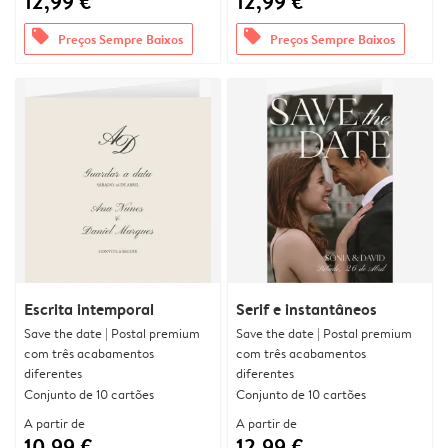
12,99 €
12,99 €
offers
offers
Preços Sempre Baixos
Preços Sempre Baixos
Escrita intemporal
Serif e instantâneos
Save the date | Postal premium
Save the date | Postal premium
com três acabamentos
com três acabamentos
diferentes
diferentes
Conjunto de 10 cartões
Conjunto de 10 cartões
A partir de
A partir de
10,99 €
12,99 €