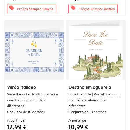
offers
offers
Preços Sempre Baixos
Preços Sempre Baixos
Verão italiano
Destino em aguarela
Save the date | Postal premium
Save the date | Postal premium
com três acabamentos
com três acabamentos
diferentes
diferentes
Conjunto de 10 cartões
Conjunto de 10 cartões
A partir de
A partir de
12,99 €
10,99 €