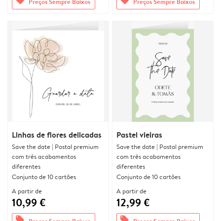
offers
offers
Preços Sempre Baixos
Preços Sempre Baixos
Linhas de flores delicadas
Pastel vieiras
Save the date | Postal premium
Save the date | Postal premium
com três acabamentos
com três acabamentos
diferentes
diferentes
Conjunto de 10 cartões
Conjunto de 10 cartões
A partir de
A partir de
10,99 €
12,99 €
offers
offers
Preços Sempre Baixos
Preços Sempre Baixos