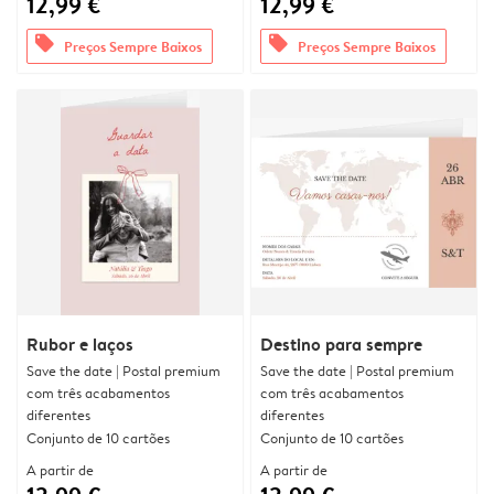
12,99 €
12,99 €
offers
offers
Preços Sempre Baixos
Preços Sempre Baixos
Rubor e laços
Destino para sempre
Save the date | Postal premium
Save the date | Postal premium
com três acabamentos
com três acabamentos
diferentes
diferentes
Conjunto de 10 cartões
Conjunto de 10 cartões
A partir de
A partir de