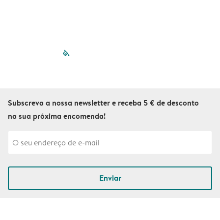
filled-pagination
outlined-paginatio
outlined-paginat
outlined-pagin
outlined-pag
outlined-p
Subscreva a nossa newsletter e receba 5 € de desconto
na sua próxima encomenda!
Enviar