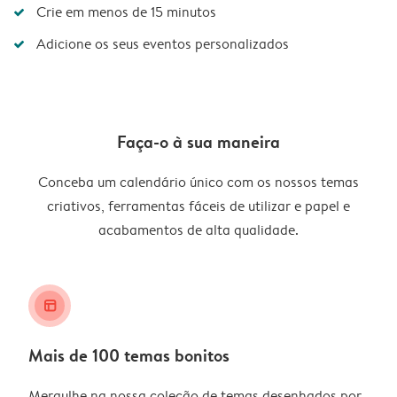
Crie em menos de 15 minutos
Adicione os seus eventos personalizados
Faça-o à sua maneira
Conceba um calendário único com os nossos temas
criativos, ferramentas fáceis de utilizar e papel e
acabamentos de alta qualidade.
layout_alt
Mais de 100 temas bonitos
Mergulhe na nossa coleção de temas desenhados por