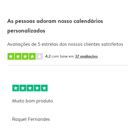
As pessoas adoram nosso calendários
personalizados
Avaliações de 5 estrelas dos nossos clientes satisfeitos
4.2
com base em
37 avaliações
Muito bom produto
E
a
f
Raquel Fernandes
v