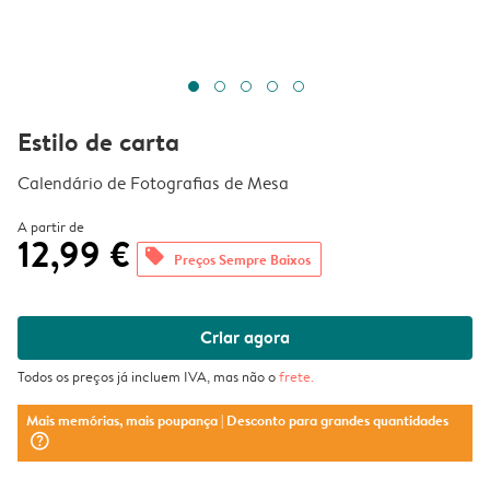
Estilo de carta
Calendário de Fotografias de Mesa
A partir de
12,99 €
offers
Preços Sempre Baixos
Criar agora
Todos os preços já incluem IVA, mas não o
frete
.
Mais memórias, mais poupança
| Desconto para grandes quantidades
question_mark_circle