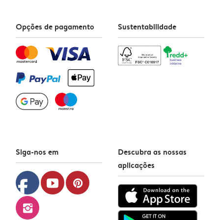
Opções de pagamento
Sustentabilidade
Siga-nos em
Descubra as nossas
aplicações
facebook
youtube
pinterest
instagram