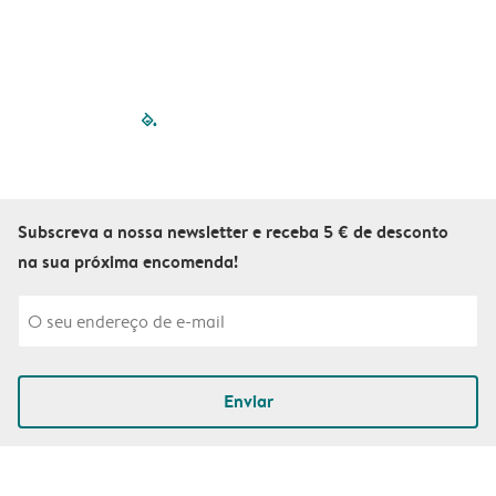
filled-pagination
outlined-paginatio
outlined-paginat
outlined-pagin
outlined-pag
outlined-p
Subscreva a nossa newsletter e receba 5 € de desconto
na sua próxima encomenda!
Enviar