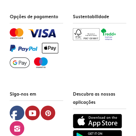
Opções de pagamento
Sustentabilidade
Siga-nos em
Descubra as nossas
aplicações
facebook
youtube
pinterest
instagram