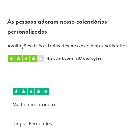
As pessoas adoram nosso calendários
personalizados
Avaliações de 5 estrelas dos nossos clientes satisfeitos
4.2
com base em
37 avaliações
Muito bom produto
E
a
f
Raquel Fernandes
v