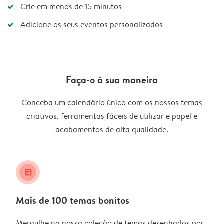
Crie em menos de 15 minutos
Adicione os seus eventos personalizados
Faça-o à sua maneira
Conceba um calendário único com os nossos temas
criativos, ferramentas fáceis de utilizar e papel e
acabamentos de alta qualidade.
layout_alt
Mais de 100 temas bonitos
Mergulhe na nossa coleção de temas desenhados por