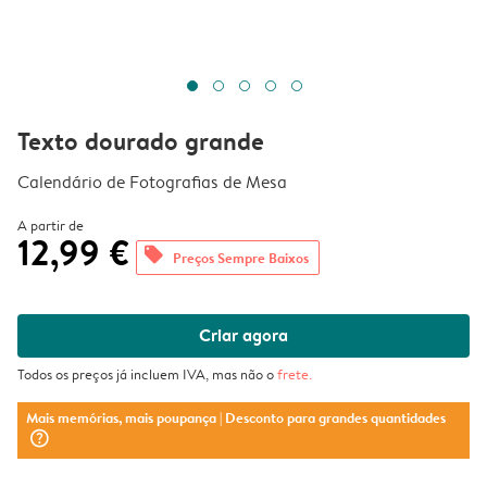
Texto dourado grande
Calendário de Fotografias de Mesa
A partir de
12,99 €
offers
Preços Sempre Baixos
Criar agora
Todos os preços já incluem IVA, mas não o
frete
.
Mais memórias, mais poupança
| Desconto para grandes quantidades
question_mark_circle