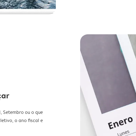
çar
l, Setembro ou o que
etivo, o ano fiscal e