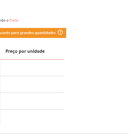
 não o
frete
.
question_mark_circle
sconto para grandes quantidades
Preço por unidade