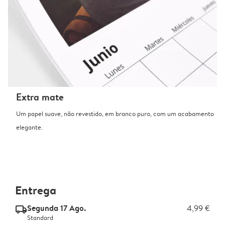
Extra mate
Um papel suave, não revestido, em branco puro, com um acabamento
elegante.
Entrega
Segunda 17 Ago.
4,99 €
delivery_standard_v2
Standard