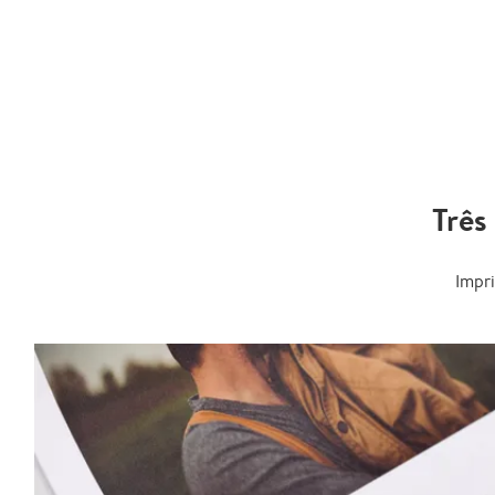
Três
Impr