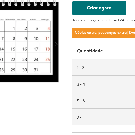
Criar agora
Todos os preços já incluem IVA, mas
Cópias extra, poupanças extra
| De
Quantidade
1 - 2
3 - 4
5 - 6
7+