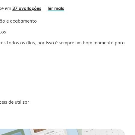
37 avaliações
ler mais
se em
são e acabamento
tos
xos todos os dias, por isso é sempre um bom momento para
is de utilizar