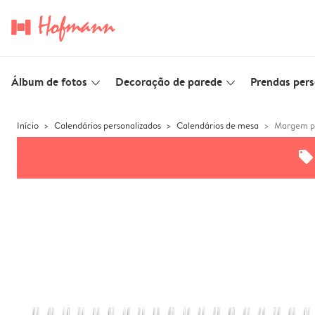
Álbum de fotos
Decoração de parede
Prendas pers
slim_arrow_down
slim_arrow_down
Início
Calendários personalizados
Calendários de mesa
Margem p
offers