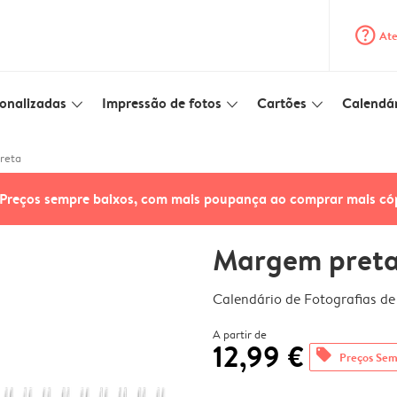
question_mark_circle
Ate
onalizadas
Impressão de fotos
Cartões
Calendár
slim_arrow_down
slim_arrow_down
slim_arrow_down
reta
Preços sempre baixos, com mais poupança ao comprar mais có
Margem pret
Calendário de Fotografias d
A partir de
12,99 €
offers
Preços Sem