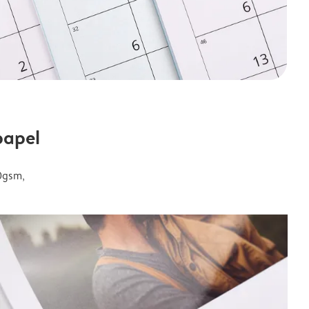
papel
0gsm,