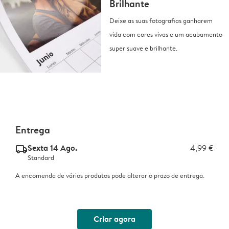
Brilhante
Deixe as suas fotografias ganharem
vida com cores vivas e um acabamento
super suave e brilhante.
Entrega
Sexta 14 Ago.
4,99 €
delivery_standard_v2
Standard
A encomenda de vários produtos pode alterar o prazo de entrega.
Criar agora