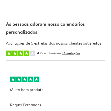
As pessoas adoram nosso calendários
personalizados
Avaliações de 5 estrelas dos nossos clientes satisfeitos
4.2
com base em
37 avaliações
Muito bom produto
E
a
f
Raquel Fernandes
v