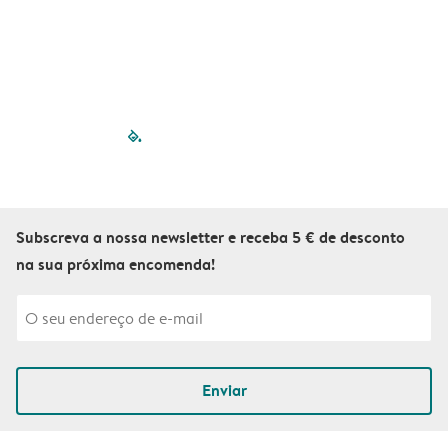
filled-pagination
outlined-paginatio
outlined-paginat
outlined-pagin
outlined-pag
outlined-p
Subscreva a nossa newsletter e receba 5 € de desconto
na sua próxima encomenda!
Enviar