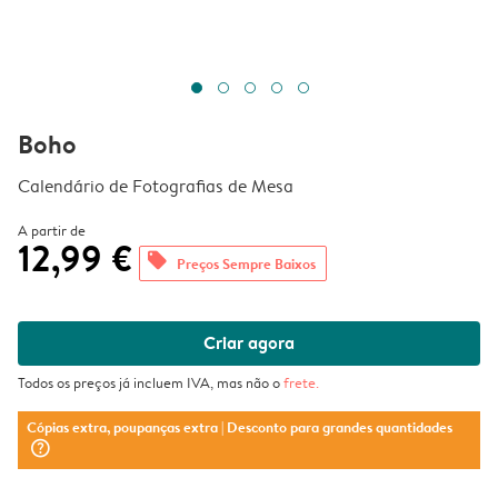
Boho
Calendário de Fotografias de Mesa
A partir de
12,99 €
offers
Preços Sempre Baixos
Criar agora
Todos os preços já incluem IVA, mas não o
frete
.
Cópias extra, poupanças extra
| Desconto para grandes quantidades
question_mark_circle