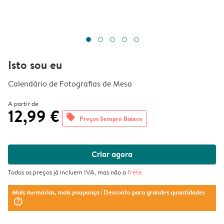
Isto sou eu
Calendário de Fotografias de Mesa
A partir de
12,99 €
offers
Preços Sempre Baixos
Criar agora
Todos os preços já incluem IVA, mas não o
frete
.
Mais memórias, mais poupança
| Desconto para grandes quantidades
question_mark_circle