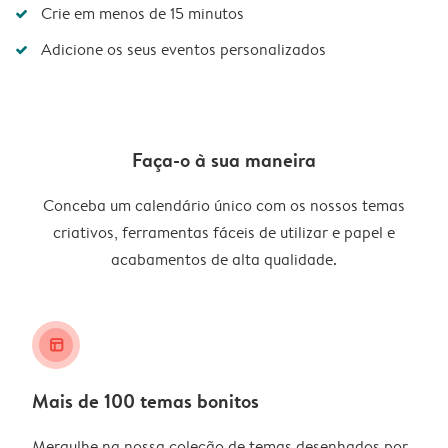
Crie em menos de 15 minutos
Adicione os seus eventos personalizados
Faça-o à sua maneira
Conceba um calendário único com os nossos temas
criativos, ferramentas fáceis de utilizar e papel e
acabamentos de alta qualidade.
layout_alt
Mais de 100 temas bonitos
Mergulhe na nossa coleção de temas desenhados por