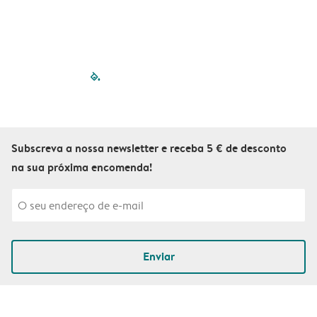
filled-pagination
outlined-paginatio
outlined-paginat
outlined-pagin
outlined-pag
outlined-p
Subscreva a nossa newsletter e receba 5 € de desconto
na sua próxima encomenda!
Enviar