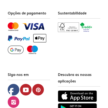
Opções de pagamento
Sustentabilidade
Siga-nos em
Descubra as nossas
aplicações
facebook
youtube
pinterest
instagram