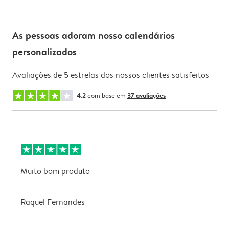
As pessoas adoram nosso calendários
personalizados
Avaliações de 5 estrelas dos nossos clientes satisfeitos
4.2
com base em
37 avaliações
Muito bom produto
E
a
f
Raquel Fernandes
v