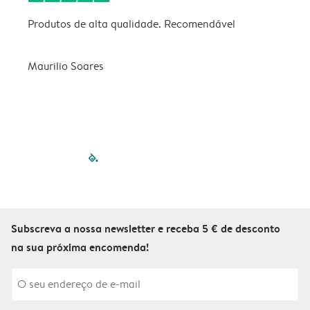
Produtos de alta qualidade. Recomendável
B
Maurilio Soares
V
filled-pagination
outlined-paginatio
outlined-paginat
outlined-pagin
outlined-pag
outlined-p
Subscreva a nossa newsletter e receba 5 € de desconto
na sua próxima encomenda!