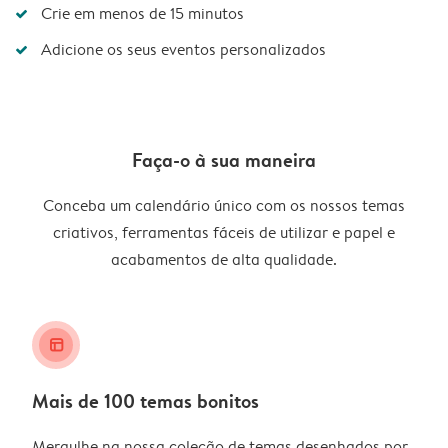
Crie em menos de 15 minutos
Adicione os seus eventos personalizados
Faça-o à sua maneira
Conceba um calendário único com os nossos temas
criativos, ferramentas fáceis de utilizar e papel e
acabamentos de alta qualidade.
layout_alt
Mais de 100 temas bonitos
Mergulhe na nossa coleção de temas desenhados por