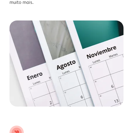
muito mais.
tools