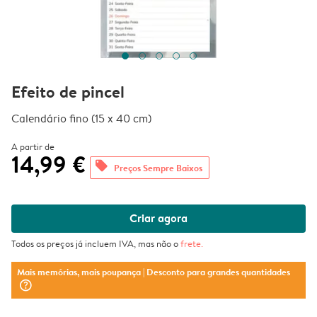
Efeito de pincel
Calendário fino (15 x 40 cm)
A partir de
14,99 €
offers
Preços Sempre Baixos
Criar agora
Todos os preços já incluem IVA, mas não o
frete
.
Mais memórias, mais poupança
| Desconto para grandes quantidades
question_mark_circle