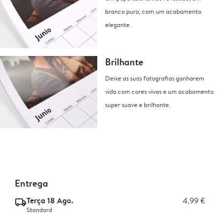
branco puro, com um acabamento
elegante.
Brilhante
Deixe as suas fotografias ganharem
vida com cores vivas e um acabamento
super suave e brilhante.
Entrega
Terça 18 Ago.
4,99 €
delivery_standard_v2
Standard