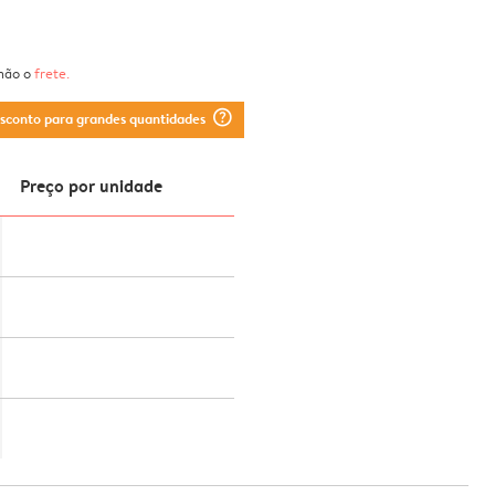
 não o
frete
.
question_mark_circle
esconto para grandes quantidades
Preço por unidade