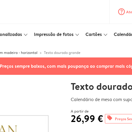
question_mark_circle
Ate
onalizadas
Impressão de fotos
Cartões
Calendár
slim_arrow_down
slim_arrow_down
slim_arrow_down
m madeira - horizontal
Texto dourado grande
Preços sempre baixos, com mais poupança ao comprar mais có
Texto dourad
Calendário de mesa com supo
A partir de
26,99 €
offers
Preços Se