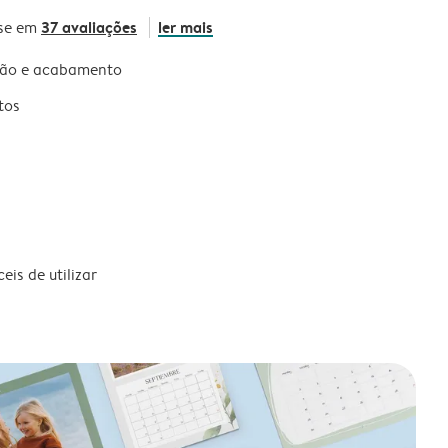
37 avaliações
ler mais
se em
são e acabamento
tos
is de utilizar