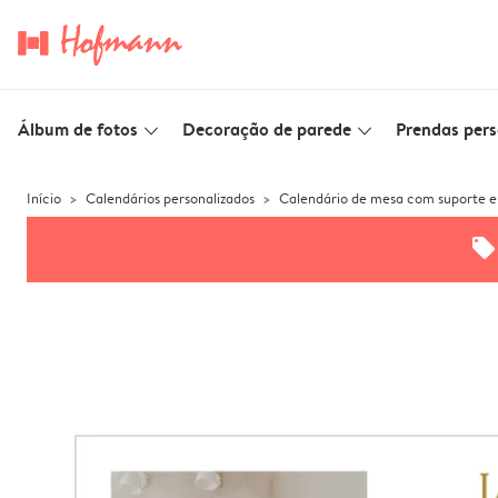
Álbum de fotos
Decoração de parede
Prendas pers
slim_arrow_down
slim_arrow_down
Início
Calendários personalizados
Calendário de mesa com suporte e
offers