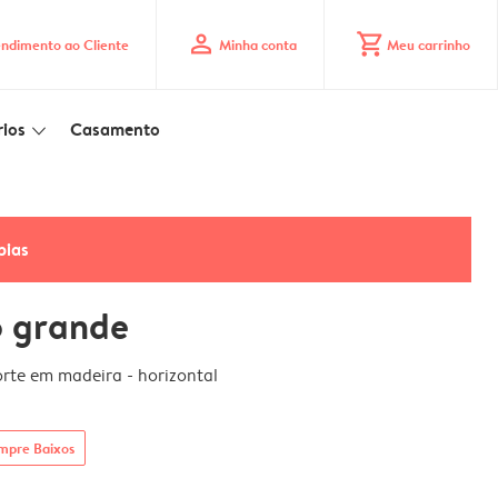
profile
shopping_cart
ndimento ao Cliente
Minha conta
Meu carrinho
ios
Casamento
slim_arrow_down
pias
o grande
rte em madeira - horizontal
mpre Baixos