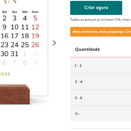
Criar agora
Todos os preços já incluem IVA, mas
Mais memórias, mais poupança
| D
Quantidade
1 - 2
3 - 4
5 - 6
7+