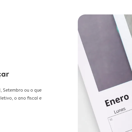
çar
l, Setembro ou o que
etivo, o ano fiscal e