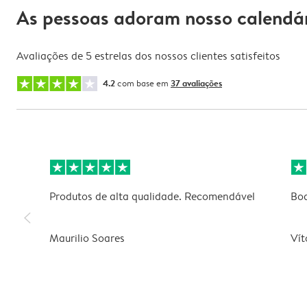
As pessoas adoram nosso calendár
Avaliações de 5 estrelas dos nossos clientes satisfeitos
4.2
com base em
37 avaliações
Produtos de alta qualidade. Recomendável
Boa
slim_arrow_left
Maurilio Soares
Vít