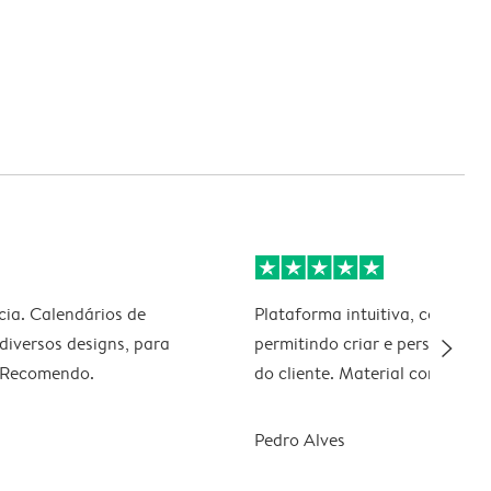
ia. Calendários de
Plataforma intuitiva, com mui
slim_arrow_right
diversos designs, para
permitindo criar e personaliza
. Recomendo.
do cliente. Material com boa q
Pedro Alves