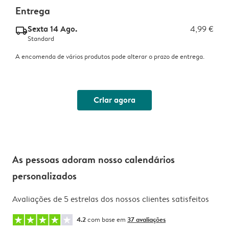
Entrega
Sexta 14 Ago.
4,99 €
delivery_standard_v2
Standard
A encomenda de vários produtos pode alterar o prazo de entrega.
Criar agora
As pessoas adoram nosso calendários
personalizados
Avaliações de 5 estrelas dos nossos clientes satisfeitos
4.2
com base em
37 avaliações