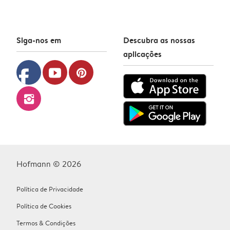
Siga-nos em
Descubra as nossas
aplicações
facebook
youtube
pinterest
instagram
Hofmann © 2026
Política de Privacidade
Política de Cookies
Termos & Condições