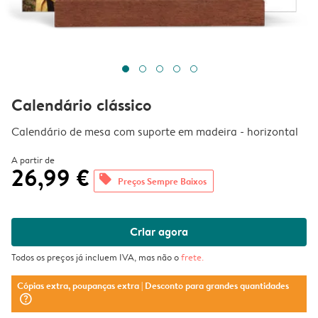
Calendário clássico
Calendário de mesa com suporte em madeira - horizontal
A partir de
26,99 €
offers
Preços Sempre Baixos
Criar agora
Todos os preços já incluem IVA, mas não o
frete
.
Cópias extra, poupanças extra
| Desconto para grandes quantidades
question_mark_circle