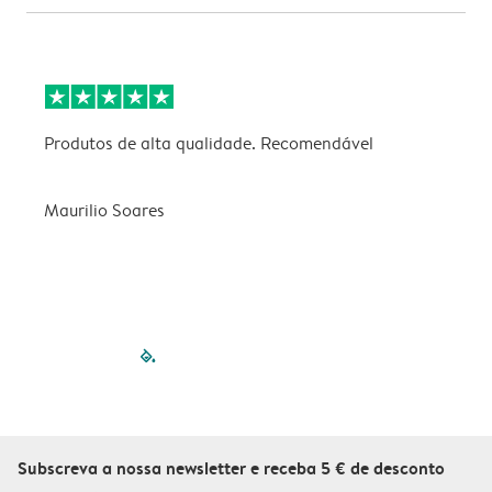
Produtos de alta qualidade. Recomendável
B
Maurilio Soares
V
filled-pagination
outlined-paginatio
outlined-paginat
outlined-pagin
outlined-pag
outlined-p
Subscreva a nossa newsletter e receba 5 € de desconto