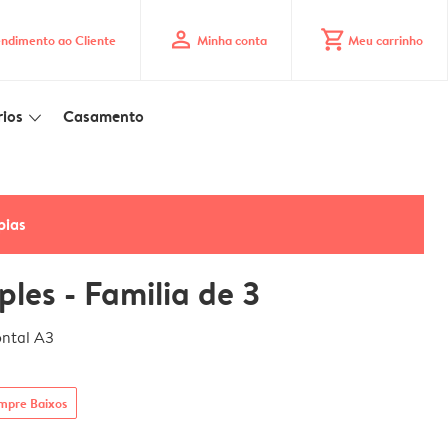
profile
shopping_cart
ndimento ao Cliente
Minha conta
Meu carrinho
ios
Casamento
slim_arrow_down
pias
les - Familia de 3
ontal A3
mpre Baixos