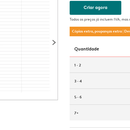
Criar agora
Todos os preços já incluem IVA, mas
Cópias extra, poupanças extra
| De
Quantidade
1 - 2
3 - 4
5 - 6
7+