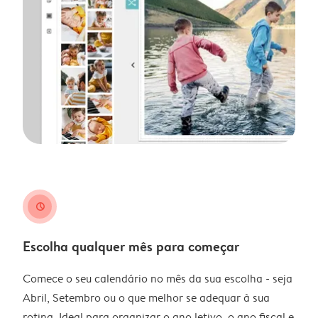
clock
Escolha qualquer mês para começar
Comece o seu calendário no mês da sua escolha - seja
Abril, Setembro ou o que melhor se adequar à sua
rotina. Ideal para organizar o ano letivo, o ano fiscal e