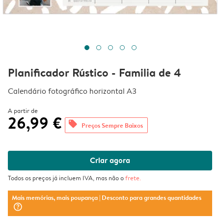
Planificador Rústico - Familia de 4
Calendário fotográfico horizontal A3
A partir de
26,99 €
offers
Preços Sempre Baixos
Criar agora
Todos os preços já incluem IVA, mas não o
frete
.
Mais memórias, mais poupança
| Desconto para grandes quantidades
question_mark_circle