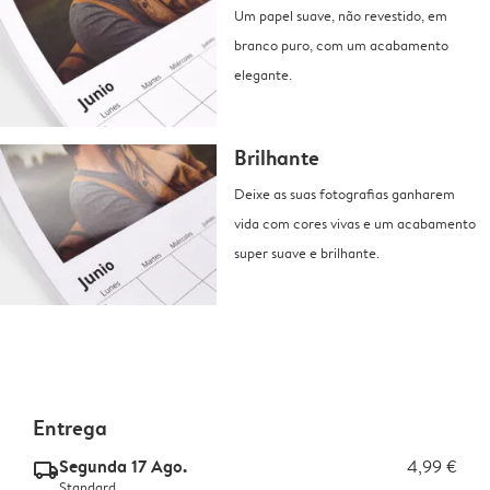
Um papel suave, não revestido, em
branco puro, com um acabamento
elegante.
Brilhante
Deixe as suas fotografias ganharem
vida com cores vivas e um acabamento
super suave e brilhante.
Entrega
Segunda 17 Ago.
4,99 €
delivery_standard_v2
Standard