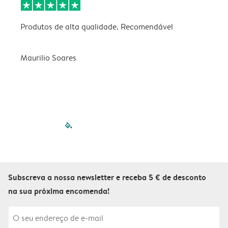
Produtos de alta qualidade. Recomendável
B
Maurilio Soares
V
filled-pagination
outlined-paginatio
outlined-paginat
outlined-pagin
outlined-pag
outlined-p
Subscreva a nossa newsletter e receba 5 € de desconto
na sua próxima encomenda!