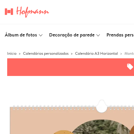
Álbum de fotos
Decoração de parede
Prendas pers
slim_arrow_down
slim_arrow_down
Início
Calendários personalizados
Calendário A3 Horizontal
Mont
offers