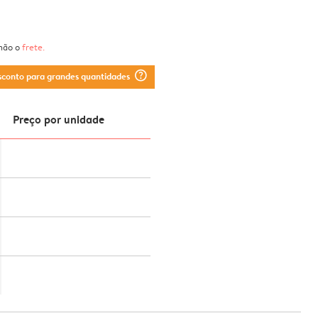
 não o
frete
.
question_mark_circle
sconto para grandes quantidades
Preço por unidade