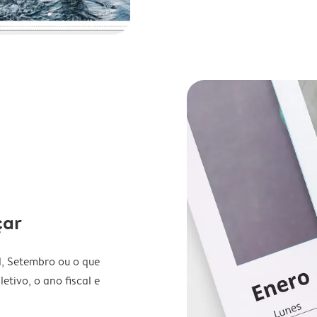
çar
l, Setembro ou o que
etivo, o ano fiscal e