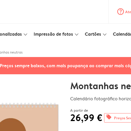
question_mark_circle
Ate
onalizadas
Impressão de fotos
Cartões
Calendár
slim_arrow_down
slim_arrow_down
slim_arrow_down
anhas neutras
Preços sempre baixos, com mais poupança ao comprar mais có
Montanhas ne
Calendário fotográfico horiz
A partir de
26,99 €
offers
Preços Se