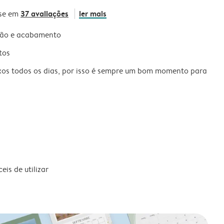
37 avaliações
ler mais
se em
são e acabamento
tos
xos todos os dias, por isso é sempre um bom momento para
is de utilizar