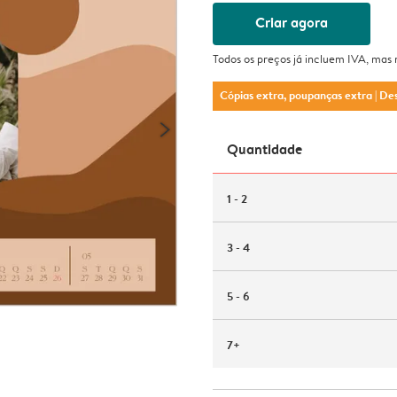
Criar agora
Todos os preços já incluem IVA, mas
Cópias extra, poupanças extra
| De
Quantidade
1 - 2
3 - 4
5 - 6
7+