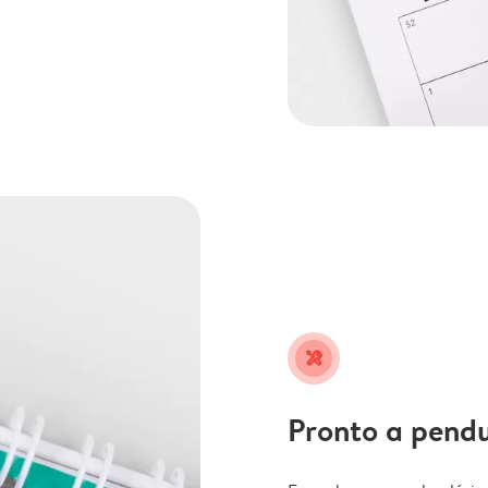
tools
Pronto a pend