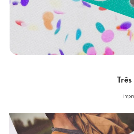
Três
Impr