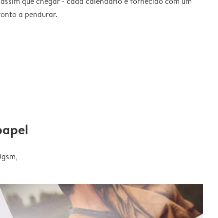
 assim que chegar - cada calendário é fornecido com um
ronto a pendurar.
papel
0gsm,