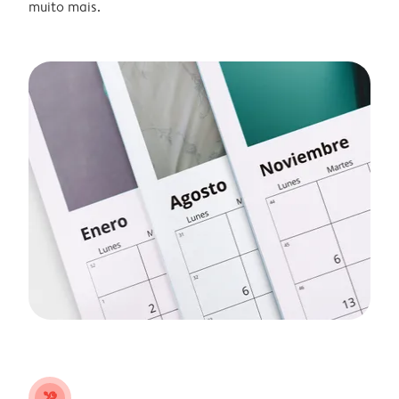
muito mais.
tools