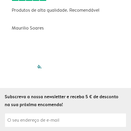
Produtos de alta qualidade. Recomendável
B
Maurilio Soares
V
filled-pagination
outlined-paginatio
outlined-paginat
outlined-pagin
outlined-pag
outlined-p
Subscreva a nossa newsletter e receba 5 € de desconto
na sua próxima encomenda!