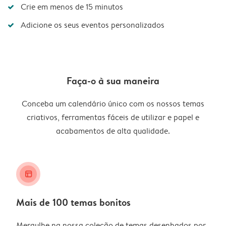
Crie em menos de 15 minutos
Adicione os seus eventos personalizados
Faça-o à sua maneira
Conceba um calendário único com os nossos temas
criativos, ferramentas fáceis de utilizar e papel e
acabamentos de alta qualidade.
layout_alt
Mais de 100 temas bonitos
Mergulhe na nossa coleção de temas desenhados por