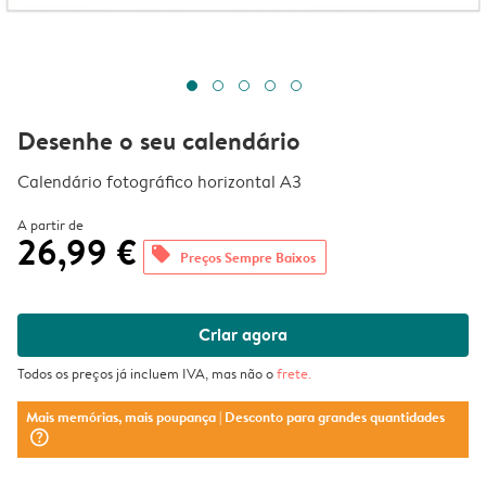
Desenhe o seu calendário
Calendário fotográfico horizontal A3
A partir de
26,99 €
offers
Preços Sempre Baixos
Criar agora
Todos os preços já incluem IVA, mas não o
frete
.
Mais memórias, mais poupança
| Desconto para grandes quantidades
question_mark_circle