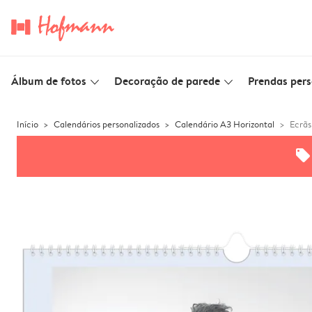
Álbum de fotos
Decoração de parede
Prendas pers
slim_arrow_down
slim_arrow_down
Início
Calendários personalizados
Calendário A3 Horizontal
Ecrãs
offers