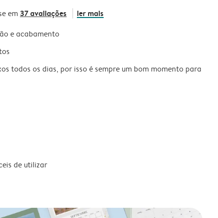
37 avaliações
ler mais
se em
são e acabamento
tos
xos todos os dias, por isso é sempre um bom momento para
is de utilizar