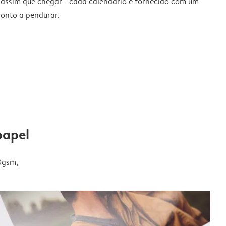
 assim que chegar - cada calendário é fornecido com um
ronto a pendurar.
papel
0gsm,