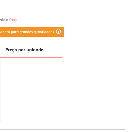
 não o
frete
.
question_mark_circle
sconto para grandes quantidades
Preço por unidade