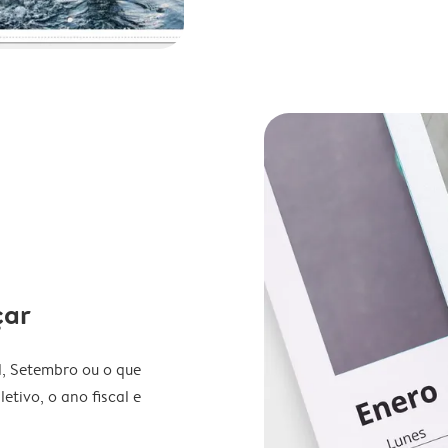
çar
l, Setembro ou o que
etivo, o ano fiscal e