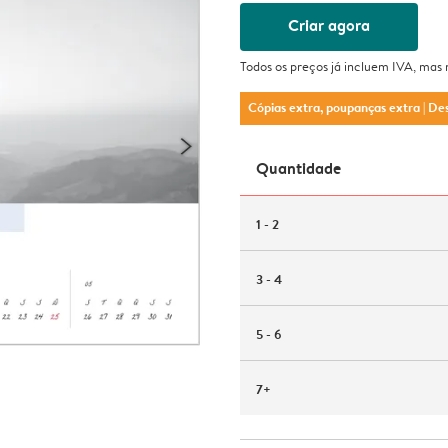
Criar agora
Todos os preços já incluem IVA, mas
Cópias extra, poupanças extra
| De
Quantidade
1 - 2
3 - 4
5 - 6
7+