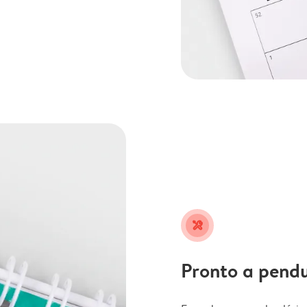
tools
Pronto a pend