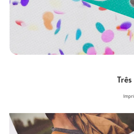
Três
Impr