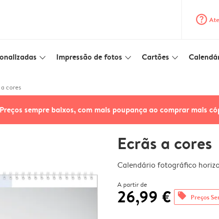
question_mark_circle
Ate
onalizadas
Impressão de fotos
Cartões
Calendár
slim_arrow_down
slim_arrow_down
slim_arrow_down
 a cores
Preços sempre baixos, com mais poupança ao comprar mais có
Ecrãs a cores
Calendário fotográfico horiz
A partir de
26,99 €
offers
Preços Se