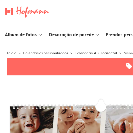
Álbum de fotos
Decoração de parede
Prendas pers
slim_arrow_down
slim_arrow_down
Início
Calendários personalizados
Calendário A3 Horizontal
Memó
offers