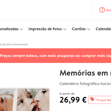
question_mark_circle
Ate
onalizadas
Impressão de fotos
Cartões
Calendár
slim_arrow_down
slim_arrow_down
slim_arrow_down
rias em movimento
Preços sempre baixos, com mais poupança ao comprar mais có
Memórias em
Calendário fotográfico horiz
A partir de
26,99 €
offers
Preços Se