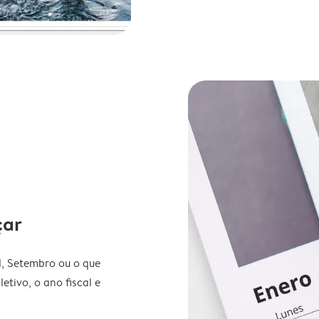
çar
l, Setembro ou o que
etivo, o ano fiscal e