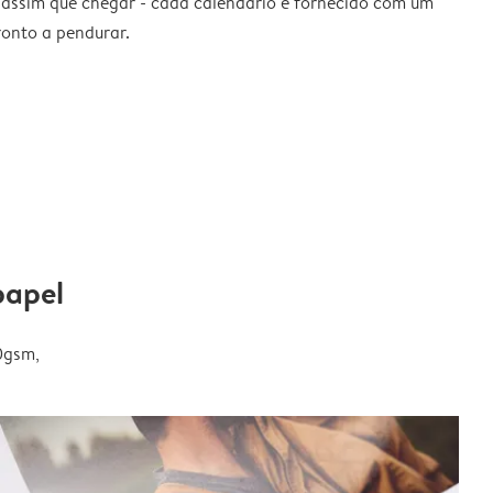
 assim que chegar - cada calendário é fornecido com um
ronto a pendurar.
papel
0gsm,