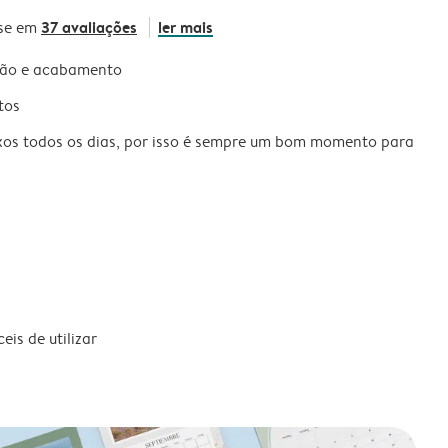
37 avaliações
ler mais
se em
são e acabamento
tos
xos todos os dias, por isso é sempre um bom momento para
is de utilizar