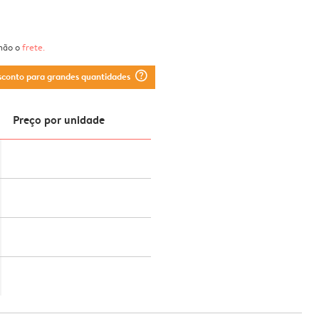
 não o
frete
.
question_mark_circle
sconto para grandes quantidades
Preço por unidade