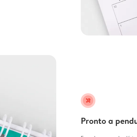
tools
Pronto a pend