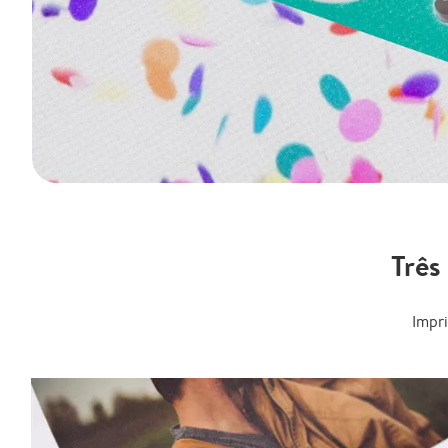
Três
Impr