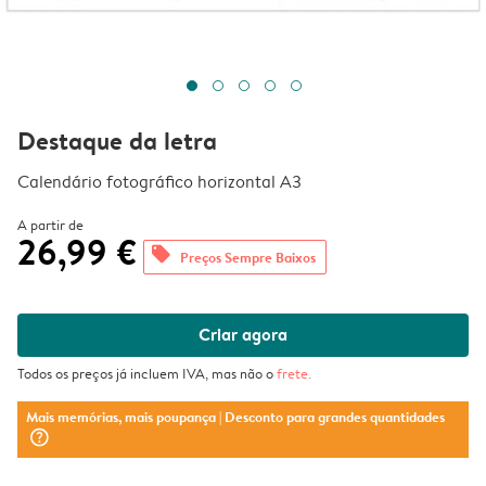
Destaque da letra
Calendário fotográfico horizontal A3
A partir de
26,99 €
offers
Preços Sempre Baixos
Criar agora
Todos os preços já incluem IVA, mas não o
frete
.
Mais memórias, mais poupança
| Desconto para grandes quantidades
question_mark_circle