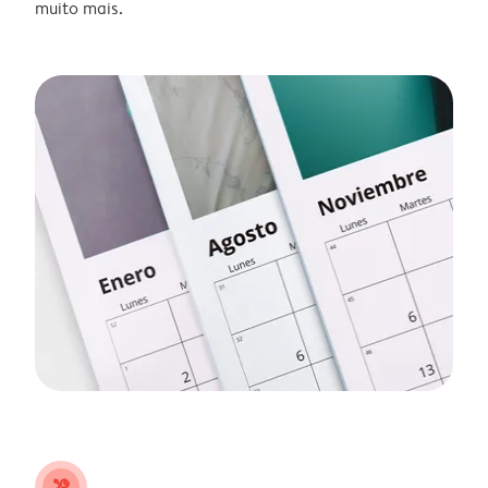
muito mais.
tools