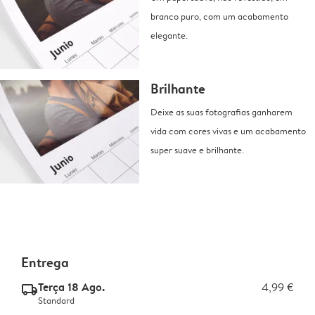
branco puro, com um acabamento
elegante.
Brilhante
Deixe as suas fotografias ganharem
vida com cores vivas e um acabamento
super suave e brilhante.
Entrega
Terça 18 Ago.
4,99 €
delivery_standard_v2
Standard