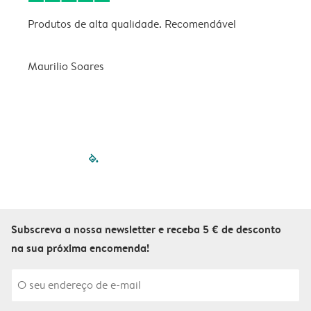
Produtos de alta qualidade. Recomendável
B
Maurilio Soares
V
filled-pagination
outlined-paginatio
outlined-paginat
outlined-pagin
outlined-pag
outlined-p
Subscreva a nossa newsletter e receba 5 € de desconto
na sua próxima encomenda!