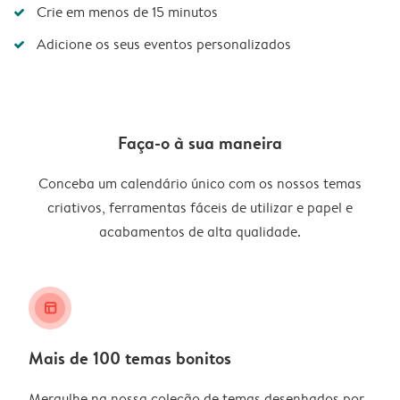
Crie em menos de 15 minutos
Adicione os seus eventos personalizados
Faça-o à sua maneira
Conceba um calendário único com os nossos temas
criativos, ferramentas fáceis de utilizar e papel e
acabamentos de alta qualidade.
layout_alt
Mais de 100 temas bonitos
Mergulhe na nossa coleção de temas desenhados por