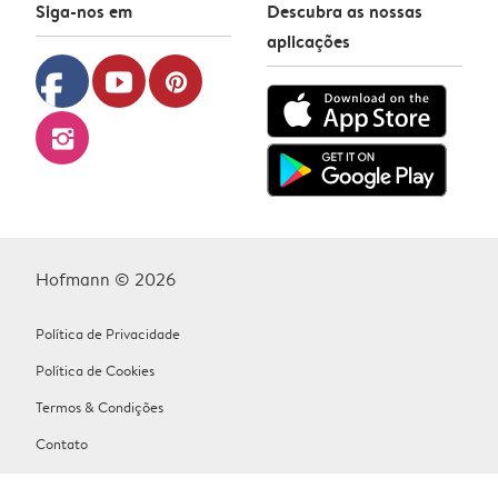
Siga-nos em
Descubra as nossas
aplicações
facebook
youtube
pinterest
instagram
Hofmann © 2026
Política de Privacidade
Política de Cookies
Termos & Condições
Contato