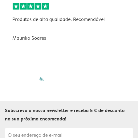
Produtos de alta qualidade. Recomendável
B
Maurilio Soares
V
filled-pagination
outlined-paginatio
outlined-paginat
outlined-pagin
outlined-pag
outlined-p
Subscreva a nossa newsletter e receba 5 € de desconto
na sua próxima encomenda!