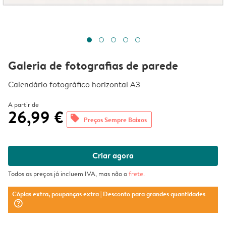
Galeria de fotografias de parede
Calendário fotográfico horizontal A3
A partir de
26,99 €
offers
Preços Sempre Baixos
Criar agora
Todos os preços já incluem IVA, mas não o
frete
.
Cópias extra, poupanças extra
| Desconto para grandes quantidades
question_mark_circle