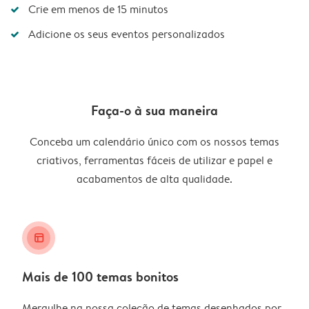
Crie em menos de 15 minutos
Adicione os seus eventos personalizados
Faça-o à sua maneira
Conceba um calendário único com os nossos temas
criativos, ferramentas fáceis de utilizar e papel e
acabamentos de alta qualidade.
layout_alt
Mais de 100 temas bonitos
Mergulhe na nossa coleção de temas desenhados por