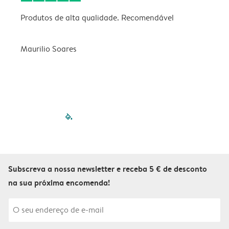
Produtos de alta qualidade. Recomendável
B
Maurilio Soares
V
filled-pagination
outlined-paginatio
outlined-paginat
outlined-pagin
outlined-pag
outlined-p
Subscreva a nossa newsletter e receba 5 € de desconto
na sua próxima encomenda!