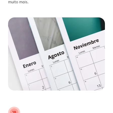
muito mais.
tools