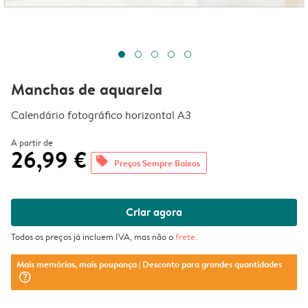
Manchas de aquarela
Calendário fotográfico horizontal A3
A partir de
26,99 €
offers
Preços Sempre Baixos
Criar agora
Todos os preços já incluem IVA, mas não o
frete
.
Mais memórias, mais poupança
| Desconto para grandes quantidades
question_mark_circle