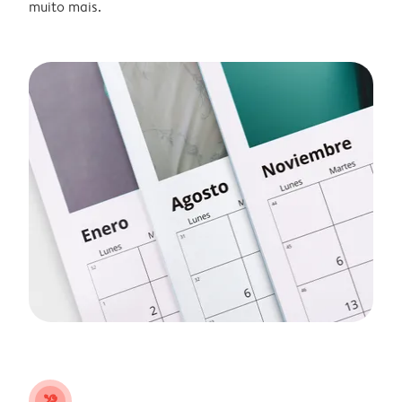
muito mais.
tools