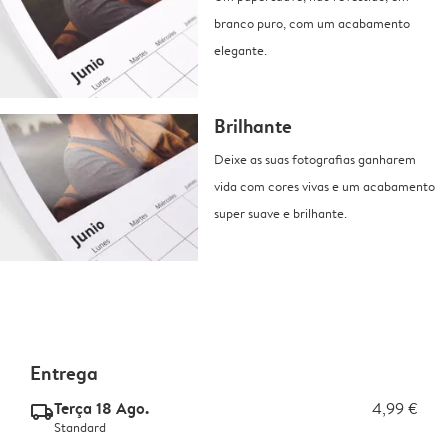
branco puro, com um acabamento
elegante.
Brilhante
Deixe as suas fotografias ganharem
vida com cores vivas e um acabamento
super suave e brilhante.
Entrega
Terça 18 Ago.
4,99 €
delivery_standard_v2
Standard