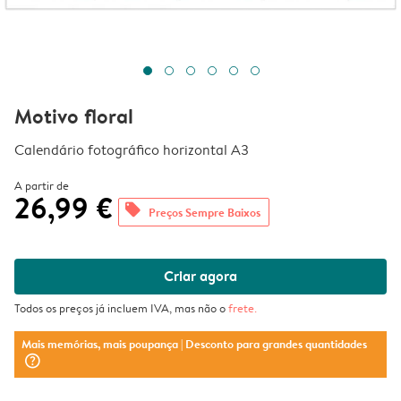
Motivo floral
Calendário fotográfico horizontal A3
A partir de
26,99 €
offers
Preços Sempre Baixos
Criar agora
Todos os preços já incluem IVA, mas não o
frete
.
Mais memórias, mais poupança
| Desconto para grandes quantidades
question_mark_circle