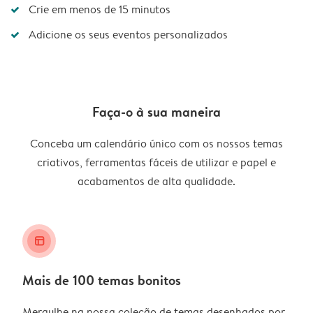
Crie em menos de 15 minutos
Adicione os seus eventos personalizados
Faça-o à sua maneira
Conceba um calendário único com os nossos temas
criativos, ferramentas fáceis de utilizar e papel e
acabamentos de alta qualidade.
layout_alt
Mais de 100 temas bonitos
Mergulhe na nossa coleção de temas desenhados por