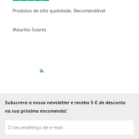
Produtos de alta qualidade. Recomendável
B
Maurilio Soares
V
filled-pagination
outlined-paginatio
outlined-paginat
outlined-pagin
outlined-pag
outlined-p
Subscreva a nossa newsletter e receba 5 € de desconto
na sua próxima encomenda!