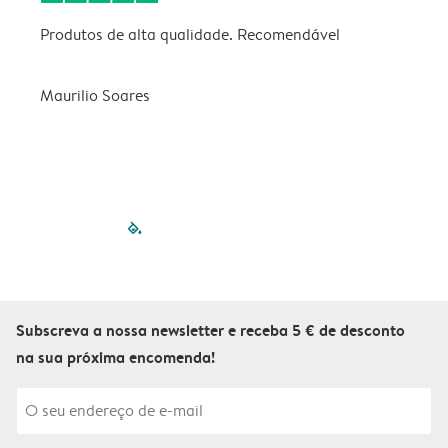
Produtos de alta qualidade. Recomendável
B
Maurilio Soares
V
filled-pagination
outlined-paginatio
outlined-paginat
outlined-pagin
outlined-pag
outlined-p
Subscreva a nossa newsletter e receba 5 € de desconto
na sua próxima encomenda!