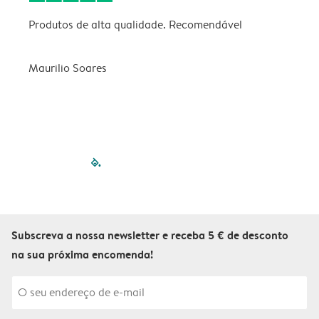
Produtos de alta qualidade. Recomendável
B
Maurilio Soares
V
filled-pagination
outlined-paginatio
outlined-paginat
outlined-pagin
outlined-pag
outlined-p
Subscreva a nossa newsletter e receba 5 € de desconto
na sua próxima encomenda!