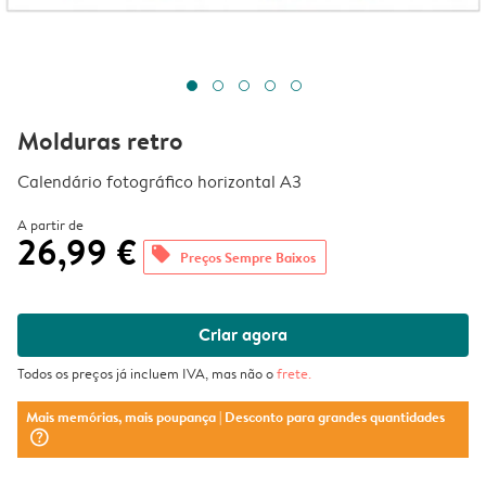
Molduras retro
Calendário fotográfico horizontal A3
A partir de
26,99 €
offers
Preços Sempre Baixos
Criar agora
Todos os preços já incluem IVA, mas não o
frete
.
Mais memórias, mais poupança
| Desconto para grandes quantidades
question_mark_circle