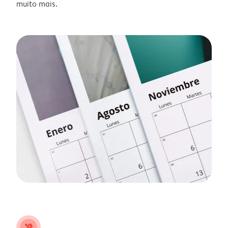
muito mais.
tools