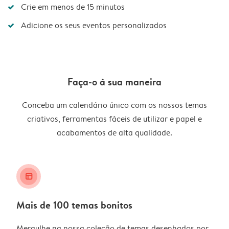
Crie em menos de 15 minutos
Adicione os seus eventos personalizados
Faça-o à sua maneira
Conceba um calendário único com os nossos temas
criativos, ferramentas fáceis de utilizar e papel e
acabamentos de alta qualidade.
layout_alt
Mais de 100 temas bonitos
Mergulhe na nossa coleção de temas desenhados por