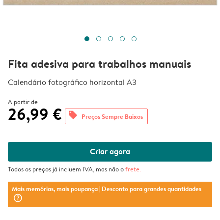
Fita adesiva para trabalhos manuais
Calendário fotográfico horizontal A3
A partir de
26,99 €
offers
Preços Sempre Baixos
Criar agora
Todos os preços já incluem IVA, mas não o
frete
.
Mais memórias, mais poupança
| Desconto para grandes quantidades
question_mark_circle