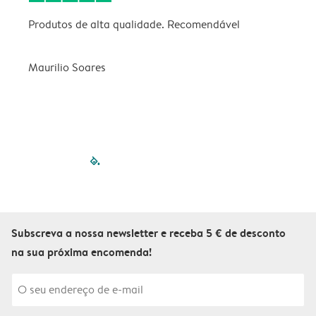
Produtos de alta qualidade. Recomendável
B
Maurilio Soares
V
filled-pagination
outlined-paginatio
outlined-paginat
outlined-pagin
outlined-pag
outlined-p
Subscreva a nossa newsletter e receba 5 € de desconto
na sua próxima encomenda!