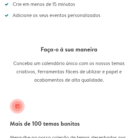
Crie em menos de 15 minutos
Adicione os seus eventos personalizados
Faça-o à sua maneira
Conceba um calendário único com os nossos temas
criativos, ferramentas fáceis de utilizar e papel e
acabamentos de alta qualidade.
layout_alt
Mais de 100 temas bonitos
Mergulhe na nossa coleção de temas desenhados por