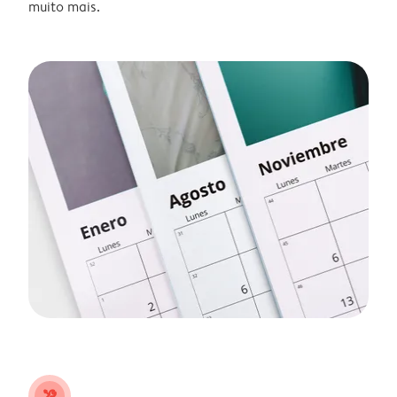
muito mais.
tools