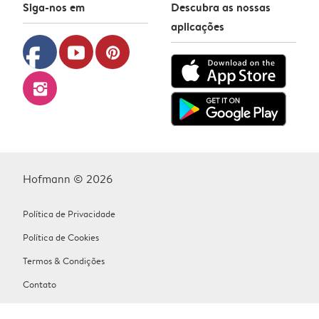
Siga-nos em
Descubra as nossas
aplicações
facebook
youtube
pinterest
instagram
Hofmann © 2026
Política de Privacidade
Política de Cookies
Termos & Condições
Contato