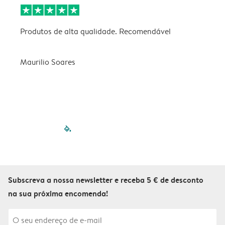
Produtos de alta qualidade. Recomendável
B
Maurilio Soares
V
filled-pagination
outlined-paginatio
outlined-paginat
outlined-pagin
outlined-pag
outlined-p
Subscreva a nossa newsletter e receba 5 € de desconto
na sua próxima encomenda!