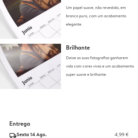
Um papel suave, não revestido, em
branco puro, com um acabamento
elegante.
Brilhante
Deixe as suas fotografias ganharem
vida com cores vivas e um acabamento
super suave e brilhante.
Entrega
Sexta 14 Ago.
4,99 €
delivery_standard_v2