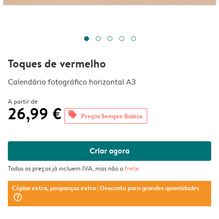
Toques de vermelho
Calendário fotográfico horizontal A3
A partir de
26,99 €
offers
Preços Sempre Baixos
Criar agora
Todos os preços já incluem IVA, mas não o
frete
.
Cópias extra, poupanças extra
| Desconto para grandes quantidades
question_mark_circle