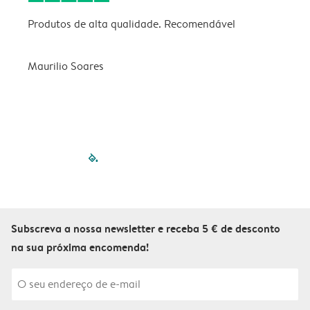
Produtos de alta qualidade. Recomendável
B
Maurilio Soares
V
filled-pagination
outlined-paginatio
outlined-paginat
outlined-pagin
outlined-pag
outlined-p
Subscreva a nossa newsletter e receba 5 € de desconto
na sua próxima encomenda!