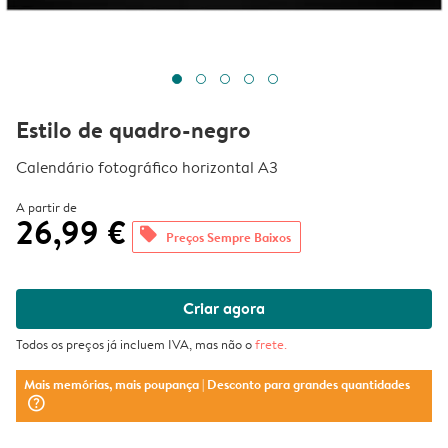
Estilo de quadro-negro
Calendário fotográfico horizontal A3
A partir de
26,99 €
offers
Preços Sempre Baixos
Criar agora
Todos os preços já incluem IVA, mas não o
frete
.
Mais memórias, mais poupança
| Desconto para grandes quantidades
question_mark_circle