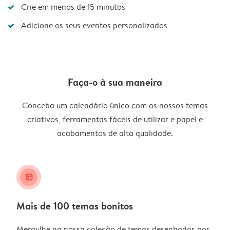
Crie em menos de 15 minutos
Adicione os seus eventos personalizados
Faça-o à sua maneira
Conceba um calendário único com os nossos temas
criativos, ferramentas fáceis de utilizar e papel e
acabamentos de alta qualidade.
layout_alt
Mais de 100 temas bonitos
Mergulhe na nossa coleção de temas desenhados por