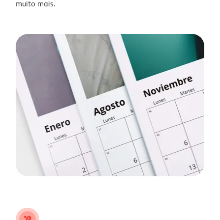
muito mais.
tools