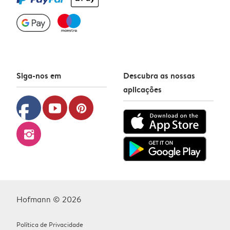
Siga-nos em
Descubra as nossas
aplicações
facebook
youtube
pinterest
instagram
Hofmann © 2026
Política de Privacidade