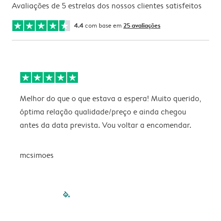
Avaliações de 5 estrelas dos nossos clientes satisfeitos
4.4
com base em
25 avaliações
Melhor do que o que estava a espera! Muito querido,
P
óptima relação qualidade/preço e ainda chegou
antes da data prevista. Vou voltar a encomendar.
mcsimoes
filled-pagination
outlined-paginatio
outlined-paginat
outlined-pagin
outlined-pag
outlined-p