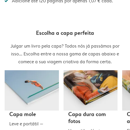
Adicione até 120 páginas por apenas 1,07 € cada.
Escolha a capa perfeita
Julgar um livro pela capa? Todos nós já passámos por
isso... Escolha entre a nossa gama de capas abaixo e
comece a sua viagem criativa da forma certa.
Capa mole
Capa dura com
C
fotos
a
Leve e portátil —