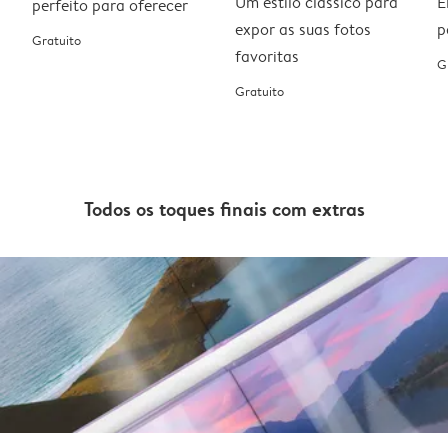
Um estilo clássico para
E
perfeito para oferecer
expor as suas fotos
p
Gratuito
favoritas
G
Gratuito
Todos os toques finais com extras