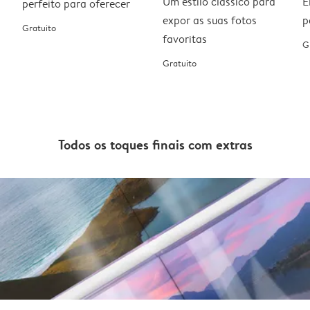
Um estilo clássico para
E
perfeito para oferecer
expor as suas fotos
p
Gratuito
favoritas
G
Gratuito
Todos os toques finais com extras