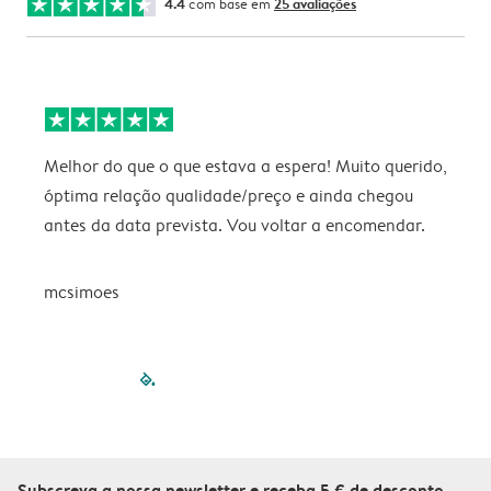
4.4
com base em
25 avaliações
Melhor do que o que estava a espera! Muito querido,
P
óptima relação qualidade/preço e ainda chegou
antes da data prevista. Vou voltar a encomendar.
mcsimoes
filled-pagination
outlined-paginatio
outlined-paginat
outlined-pagin
outlined-pag
outlined-p
Subscreva a nossa newsletter e receba 5 € de desconto