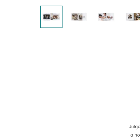
Julga
a no