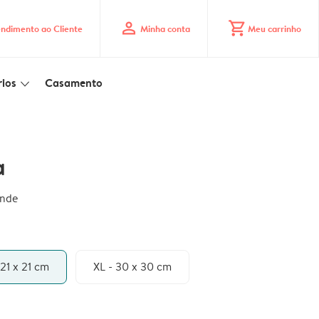
profile
shopping_cart
ndimento ao Cliente
Minha conta
Meu carrinho
ios
Casamento
slim_arrow_down
a
ande
 21 x 21 cm
XL - 30 x 30 cm