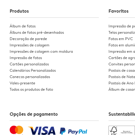
Produtos
Favoritos
Álbum de fotos
Impressão de p
Álbuns de fotos pré-desenhados
Telas personali
Decoração de parede
Fotos em PVC
Impressões de colagem
Fotos em alumí
Impressões de colagem com moldura
Impressão em a
Impressão de fotos
Cartões de ag
Cartões personalizados
Convites person
Calendários Personalizados
Postais de cas
Canecas personalizadas
Postais de Nata
Vales-presente
Postais de Ano
Todos os produtos de foto
Álbum de casa
Opções de pagamento
Sustentabil