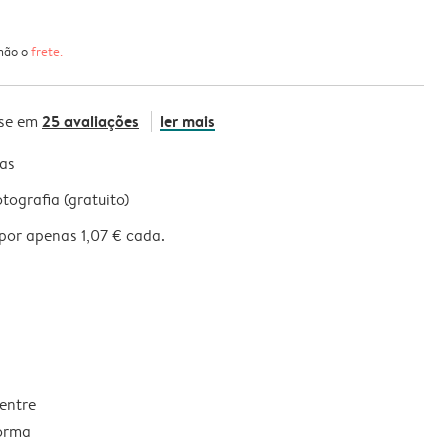
 não o
frete
.
25 avaliações
ler mais
se em
nas
ografia (gratuito)
por apenas 1,07 € cada.
 entre
forma