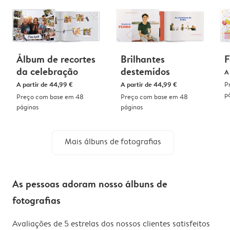
Álbum de recortes
Brilhantes
F
da celebração
destemidos
A
A partir de
44,99 €
A partir de
44,99 €
P
p
Preço com base em 48
Preço com base em 48
páginas
páginas
Mais álbuns de fotografias
As pessoas adoram nosso álbuns de
fotografias
Avaliações de 5 estrelas dos nossos clientes satisfeitos