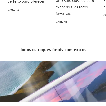
Um estilo clássico para
E
perfeito para oferecer
expor as suas fotos
p
Gratuito
favoritas
G
Gratuito
Todos os toques finais com extras