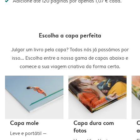
Adicione até 120 páginas por apenas 1,07 € cada.
Escolha a capa perfeita
Julgar um livro pela capa? Todos nós já passámos por
isso... Escolha entre a nossa gama de capas abaixo e
comece a sua viagem criativa da forma certa.
Capa mole
Capa dura com
C
fotos
a
Leve e portátil —