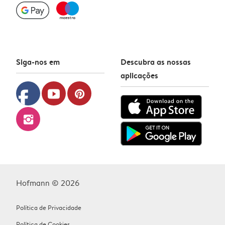
Siga-nos em
Descubra as nossas
aplicações
facebook
youtube
pinterest
instagram
Hofmann © 2026
Política de Privacidade
Política de Cookies