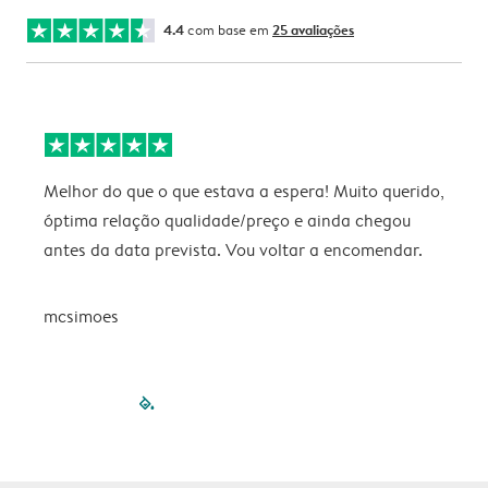
4.4
com base em
25 avaliações
Melhor do que o que estava a espera! Muito querido,
P
óptima relação qualidade/preço e ainda chegou
antes da data prevista. Vou voltar a encomendar.
mcsimoes
filled-pagination
outlined-paginatio
outlined-paginat
outlined-pagin
outlined-pag
outlined-p