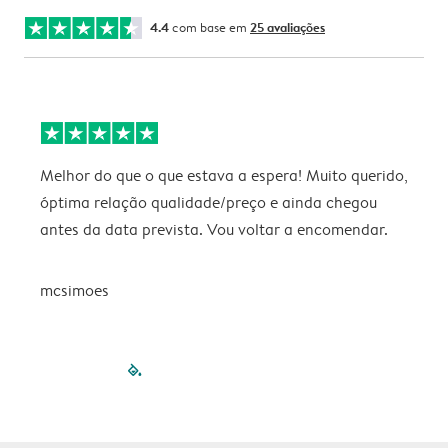
4.4
com base em
25 avaliações
Melhor do que o que estava a espera! Muito querido,
P
óptima relação qualidade/preço e ainda chegou
antes da data prevista. Vou voltar a encomendar.
mcsimoes
filled-pagination
outlined-paginatio
outlined-paginat
outlined-pagin
outlined-pag
outlined-p