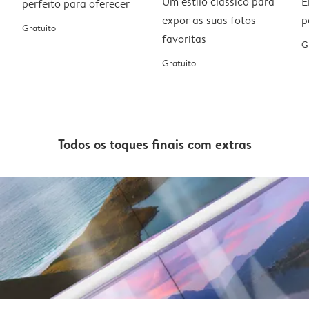
Um estilo clássico para
E
perfeito para oferecer
expor as suas fotos
p
Gratuito
favoritas
G
Gratuito
Todos os toques finais com extras