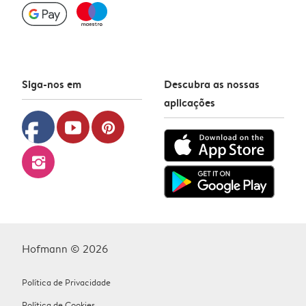
Siga-nos em
Descubra as nossas
aplicações
facebook
youtube
pinterest
instagram
Hofmann © 2026
Política de Privacidade
Política de Cookies