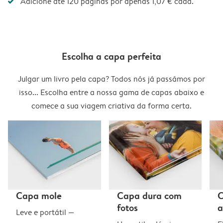
Adicione até 120 páginas por apenas 1,07 € cada.
Escolha a capa perfeita
Julgar um livro pela capa? Todos nós já passámos por
isso... Escolha entre a nossa gama de capas abaixo e
comece a sua viagem criativa da forma certa.
Capa mole
Capa dura com
C
fotos
a
Leve e portátil —