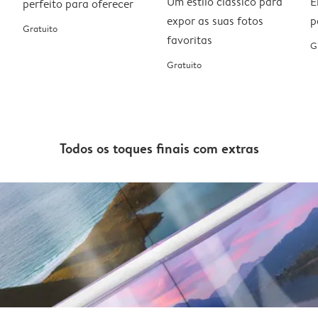
Um estilo clássico para
E
perfeito para oferecer
expor as suas fotos
p
Gratuito
favoritas
G
Gratuito
Todos os toques finais com extras