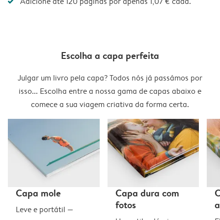
Adicione até 120 páginas por apenas 1,07 € cada.
Escolha a capa perfeita
Julgar um livro pela capa? Todos nós já passámos por
isso... Escolha entre a nossa gama de capas abaixo e
comece a sua viagem criativa da forma certa.
Capa mole
Capa dura com
C
fotos
a
Leve e portátil —