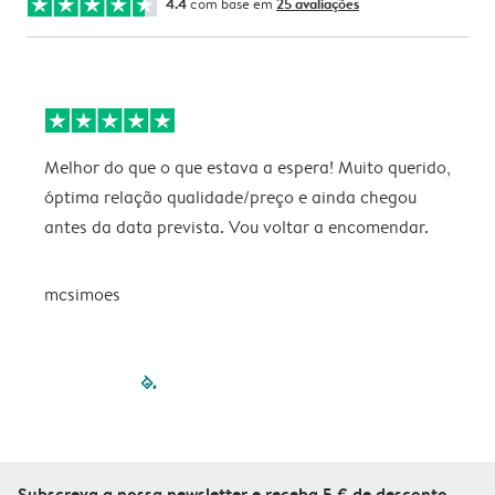
4.4
com base em
25 avaliações
Melhor do que o que estava a espera! Muito querido,
P
óptima relação qualidade/preço e ainda chegou
antes da data prevista. Vou voltar a encomendar.
mcsimoes
filled-pagination
outlined-paginatio
outlined-paginat
outlined-pagin
outlined-pag
outlined-p
Subscreva a nossa newsletter e receba 5 € de desconto