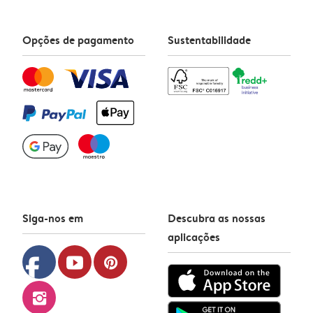
Opções de pagamento
Sustentabilidade
Siga-nos em
Descubra as nossas
aplicações
facebook
youtube
pinterest
instagram