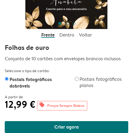
Frente
Dentro
Voltar
Folhas de ouro
Conjunto de 10 cartões com envelopes brancos inclusos
Selecione o tipo de cartão:
Postais fotográficos
Postais fotográficos
planos
dobráveis
A partir de
12,99 €
offers
Preços Sempre Baixos
Criar agora