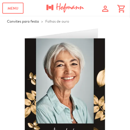
profile
shopping_cart
MENU
Convites para festa
Folhas de ouro