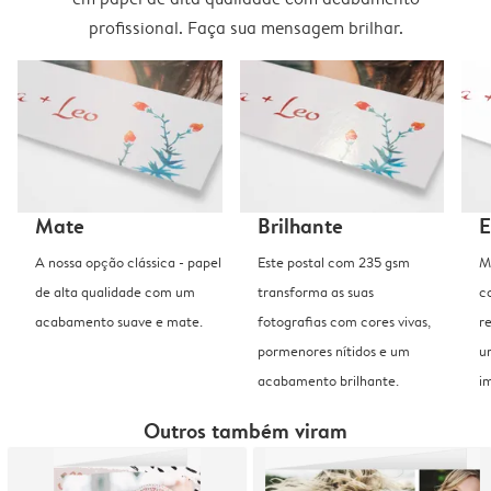
profissional. Faça sua mensagem brilhar.
Mate
Brilhante
E
A nossa opção clássica - papel
Este postal com 235 gsm
M
de alta qualidade com um
transforma as suas
c
acabamento suave e mate.
fotografias com cores vivas,
r
pormenores nítidos e um
u
acabamento brilhante.
i
Outros também viram