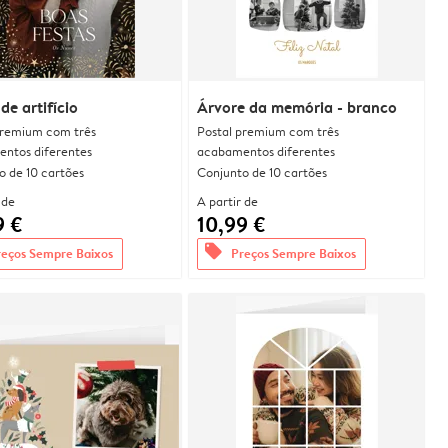
de artifício
Árvore da memória - branco
premium com três
Postal premium com três
ntos diferentes
acabamentos diferentes
o de 10 cartões
Conjunto de 10 cartões
 de
A partir de
9 €
10,99 €
offers
reços Sempre Baixos
Preços Sempre Baixos