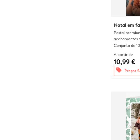
Natal em fa
Postal premiu
acabamentos d
Conjunto de 10
A partir de
10,99 €
offers
Preços S