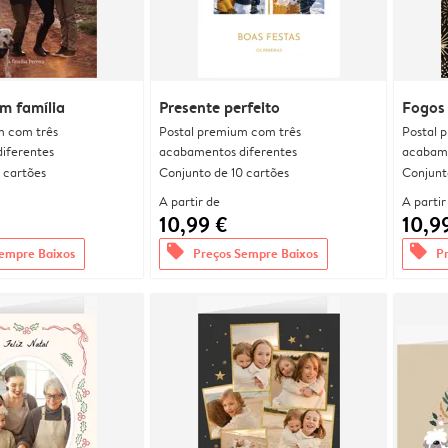
m família
Presente perfeito
Fogos 
m com três
Postal premium com três
Postal 
iferentes
acabamentos diferentes
acabame
 cartões
Conjunto de 10 cartões
Conjunt
A partir de
A partir
10,99 €
10,9
offers
offers
empre Baixos
Preços Sempre Baixos
P