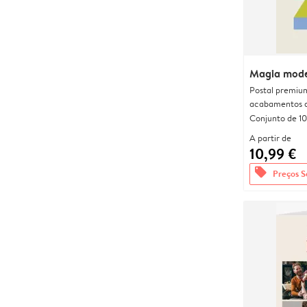
Magia mod
Postal premiu
acabamentos d
Conjunto de 10
A partir de
10,99 €
offers
Preços S