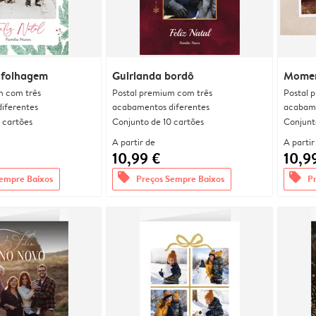
 folhagem
Guirlanda bordô
Momen
m com três
Postal premium com três
Postal 
iferentes
acabamentos diferentes
acabame
 cartões
Conjunto de 10 cartões
Conjunt
A partir de
A partir
10,99 €
10,9
offers
offers
empre Baixos
Preços Sempre Baixos
P