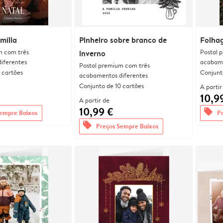
mília
Pinheiro sobre branco de
Folhag
m com três
Postal 
inverno
iferentes
acabame
Postal premium com três
 cartões
Conjunt
acabamentos diferentes
Conjunto de 10 cartões
A partir
10,9
A partir de
10,99 €
offers
empre Baixos
P
offers
Preços Sempre Baixos