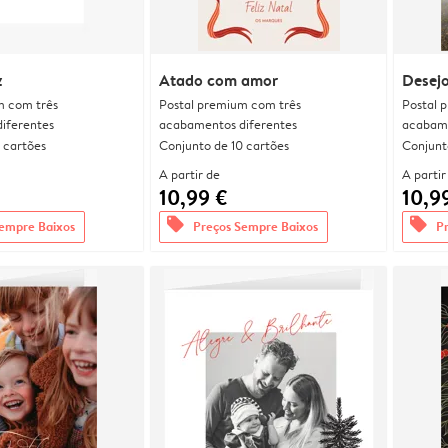
z
Atado com amor
Desejo
m com três
Postal premium com três
Postal 
iferentes
acabamentos diferentes
acabame
 cartões
Conjunto de 10 cartões
Conjunt
A partir de
A partir
10,99 €
10,9
offers
offers
empre Baixos
Preços Sempre Baixos
P