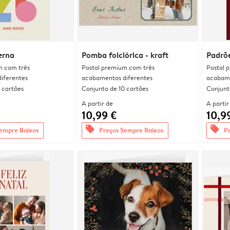
erna
Pomba folclórica - kraft
Padrõe
m com três
Postal premium com três
Postal 
iferentes
acabamentos diferentes
acabame
 cartões
Conjunto de 10 cartões
Conjunt
A partir de
A partir
10,99 €
10,9
offers
offers
empre Baixos
Preços Sempre Baixos
P