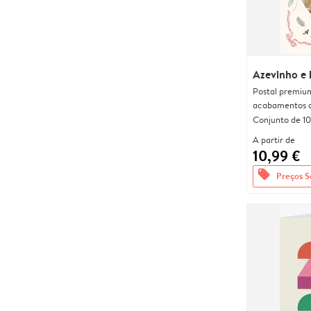
Azevinho e 
Postal premiu
acabamentos d
Conjunto de 10
A partir de
10,99 €
offers
Preços S