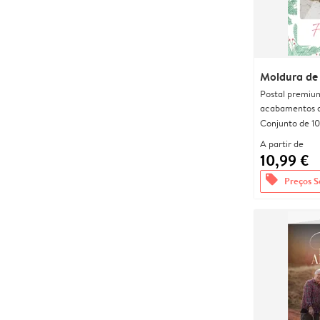
Moldura de
Postal premiu
acabamentos d
Conjunto de 10
A partir de
10,99 €
offers
Preços S