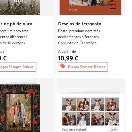
s de pó de ouro
Desejos de terracota
premium com três
Postal premium com três
ntos diferentes
acabamentos diferentes
o de 10 cartões
Conjunto de 10 cartões
 de
A partir de
9 €
10,99 €
offers
reços Sempre Baixos
Preços Sempre Baixos