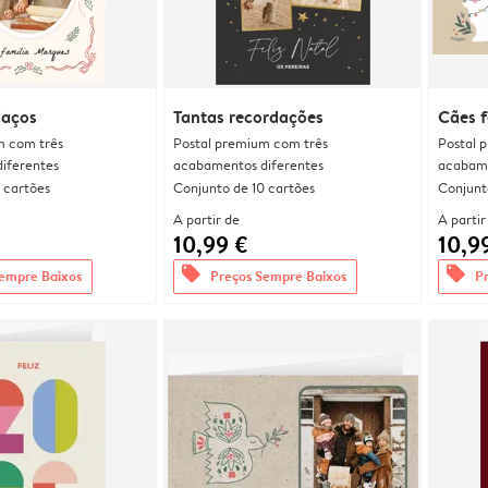
laços
Tantas recordações
Cães f
m com três
Postal premium com três
Postal 
iferentes
acabamentos diferentes
acabame
 cartões
Conjunto de 10 cartões
Conjunt
A partir de
A partir
10,99 €
10,9
offers
offers
empre Baixos
Preços Sempre Baixos
P