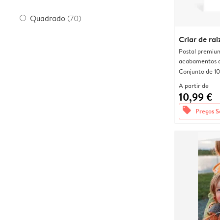
Quadrado
(70)
Criar de rai
Postal premiu
acabamentos d
Conjunto de 10
A partir de
10,99 €
offers
Preços S