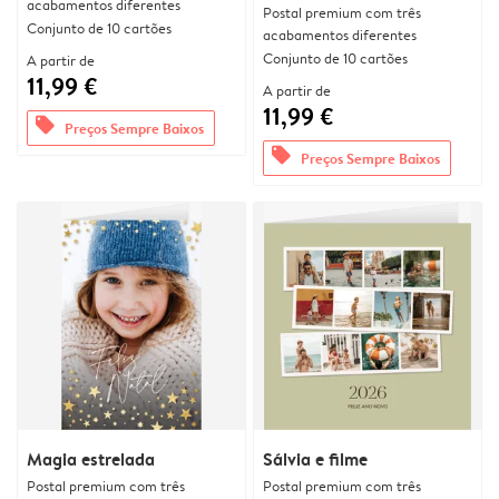
acabamentos diferentes
Postal premium com três
Conjunto de 10 cartões
acabamentos diferentes
Conjunto de 10 cartões
A partir de
11,99 €
A partir de
11,99 €
offers
Preços Sempre Baixos
offers
Preços Sempre Baixos
Magia estrelada
Sálvia e filme
Postal premium com três
Postal premium com três