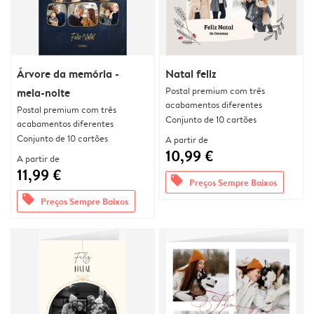
Árvore da memória -
Natal feliz
Postal premium com três
meia-noite
acabamentos diferentes
Postal premium com três
Conjunto de 10 cartões
acabamentos diferentes
Conjunto de 10 cartões
A partir de
10,99 €
A partir de
11,99 €
offers
Preços Sempre Baixos
offers
Preços Sempre Baixos