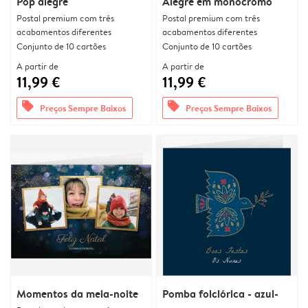
Pop alegre
Alegre em monocromo
Postal premium com três
Postal premium com três
acabamentos diferentes
acabamentos diferentes
Conjunto de 10 cartões
Conjunto de 10 cartões
A partir de
A partir de
11,99 €
11,99 €
offers
offers
Preços Sempre Baixos
Preços Sempre Baixos
Momentos da meia-noite
Pomba folclórica - azul-