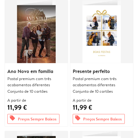
Ano Novo em família
Presente perfeito
Postal premium com três
Postal premium com três
acabamentos diferentes
acabamentos diferentes
Conjunto de 10 cartões
Conjunto de 10 cartões
A partir de
A partir de
11,99 €
11,99 €
offers
offers
Preços Sempre Baixos
Preços Sempre Baixos