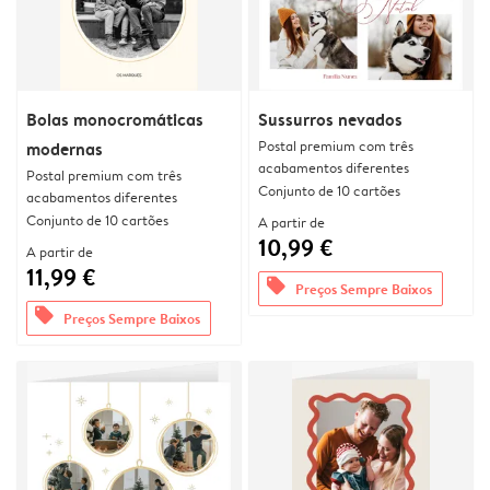
Bolas monocromáticas
Sussurros nevados
Postal premium com três
modernas
acabamentos diferentes
Postal premium com três
Conjunto de 10 cartões
acabamentos diferentes
Conjunto de 10 cartões
A partir de
10,99 €
A partir de
11,99 €
offers
Preços Sempre Baixos
offers
Preços Sempre Baixos