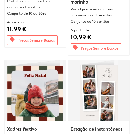
Postal premium com três
marinho
acabamentos diferentes
Postal premium com três
Conjunto de 10 cartões
acabamentos diferentes
Conjunto de 10 cartões
A partir de
11,99 €
A partir de
10,99 €
offers
Preços Sempre Baixos
offers
Preços Sempre Baixos
Xadrez festivo
Estação de instantâneos