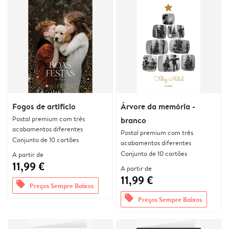
Fogos de artifício
Árvore da memória -
Postal premium com três
branco
acabamentos diferentes
Postal premium com três
Conjunto de 10 cartões
acabamentos diferentes
Conjunto de 10 cartões
A partir de
11,99 €
A partir de
11,99 €
offers
Preços Sempre Baixos
offers
Preços Sempre Baixos