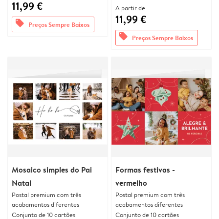
11,99 €
A partir de
11,99 €
offers
Preços Sempre Baixos
offers
Preços Sempre Baixos
Mosaico simples do Pai
Formas festivas -
Natal
vermelho
Postal premium com três
Postal premium com três
acabamentos diferentes
acabamentos diferentes
Conjunto de 10 cartões
Conjunto de 10 cartões