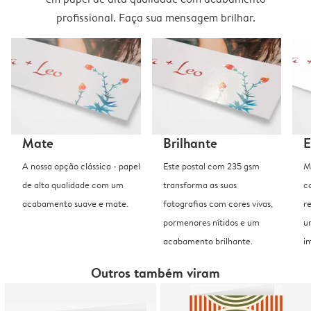
profissional. Faça sua mensagem brilhar.
Mate
Brilhante
E
A nossa opção clássica - papel
Este postal com 235 gsm
M
de alta qualidade com um
transforma as suas
c
acabamento suave e mate.
fotografias com cores vivas,
r
pormenores nítidos e um
u
acabamento brilhante.
i
Outros também viram