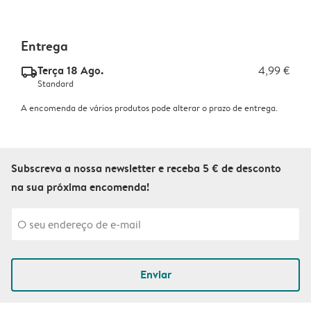
Entrega
Terça 18 Ago.
4,99 €
delivery_standard_v2
Standard
A encomenda de vários produtos pode alterar o prazo de entrega.
Subscreva a nossa newsletter e receba 5 € de desconto
na sua próxima encomenda!
Enviar