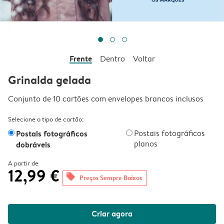
Frente
Dentro
Voltar
Grinalda gelada
Conjunto de 10 cartões com envelopes brancos inclusos
Selecione o tipo de cartão:
Postais fotográficos
Postais fotográficos
planos
dobráveis
A partir de
12,99 €
offers
Preços Sempre Baixos
Criar agora