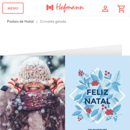
profile
shopping_cart
MENU
Postais de Natal
Grinalda gelada