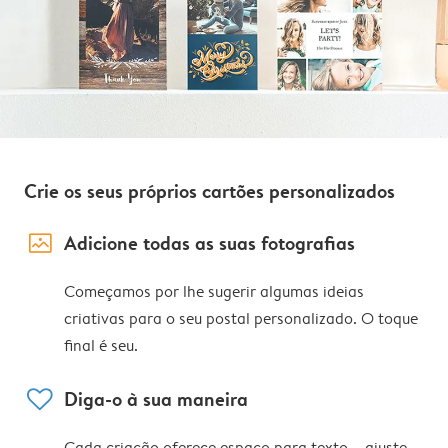
Crie os seus próprios cartões personalizados
image_placeholder
Adicione todas as suas fotografias
Começamos por lhe sugerir algumas ideias
criativas para o seu postal personalizado. O toque
final é seu.
heart
Diga-o à sua maneira
Cada criação oferece espaço para texto – ajuste,