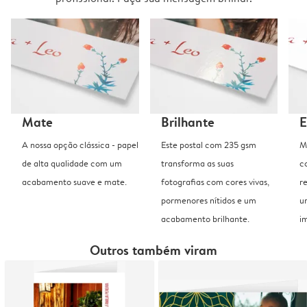
Mate
Brilhante
E
A nossa opção clássica - papel
Este postal com 235 gsm
M
de alta qualidade com um
transforma as suas
c
acabamento suave e mate.
fotografias com cores vivas,
r
pormenores nítidos e um
u
acabamento brilhante.
i
Outros também viram