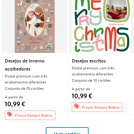
Desejos de inverno
Desejos escritos
Postal premium com três
acolhedores
acabamentos diferentes
Postal premium com três
Conjunto de 10 cartões
acabamentos diferentes
Conjunto de 10 cartões
A partir de
10,99 €
A partir de
10,99 €
offers
Preços Sempre Baixos
offers
Preços Sempre Baixos