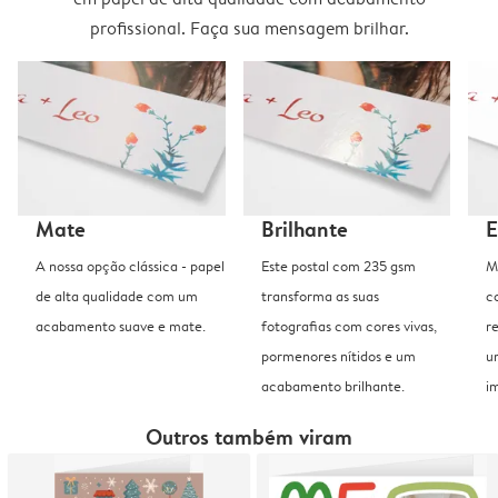
profissional. Faça sua mensagem brilhar.
Mate
Brilhante
E
A nossa opção clássica - papel
Este postal com 235 gsm
M
de alta qualidade com um
transforma as suas
c
acabamento suave e mate.
fotografias com cores vivas,
r
pormenores nítidos e um
u
acabamento brilhante.
i
Outros também viram