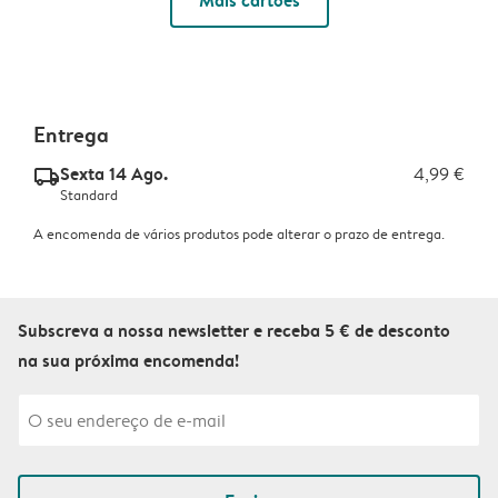
Mais cartões
Entrega
Sexta 14 Ago.
4,99 €
delivery_standard_v2
Standard
A encomenda de vários produtos pode alterar o prazo de entrega.
Subscreva a nossa newsletter e receba 5 € de desconto
na sua próxima encomenda!