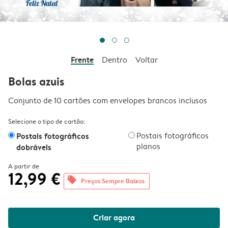
Frente
Dentro
Voltar
Bolas azuis
Conjunto de 10 cartões com envelopes brancos inclusos
Selecione o tipo de cartão:
Postais fotográficos
Postais fotográficos
planos
dobráveis
A partir de
12,99 €
offers
Preços Sempre Baixos
Criar agora