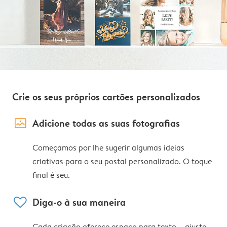
Crie os seus próprios cartões personalizados
image_placeholder
Adicione todas as suas fotografias
Começamos por lhe sugerir algumas ideias
criativas para o seu postal personalizado. O toque
final é seu.
heart
Diga-o à sua maneira
Cada criação oferece espaço para texto – ajuste,