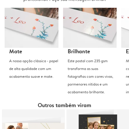
Mate
Brilhante
E
A nossa opção clássica - papel
Este postal com 235 gsm
M
de alta qualidade com um
transforma as suas
c
acabamento suave e mate.
fotografias com cores vivas,
r
pormenores nítidos e um
u
acabamento brilhante.
i
Outros também viram