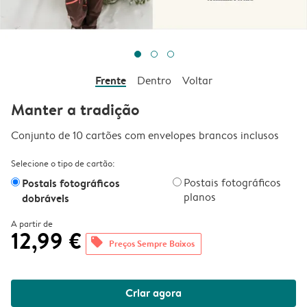
Frente
Dentro
Voltar
Manter a tradição
Conjunto de 10 cartões com envelopes brancos inclusos
Selecione o tipo de cartão:
Postais fotográficos
Postais fotográficos
planos
dobráveis
A partir de
12,99 €
offers
Preços Sempre Baixos
Criar agora