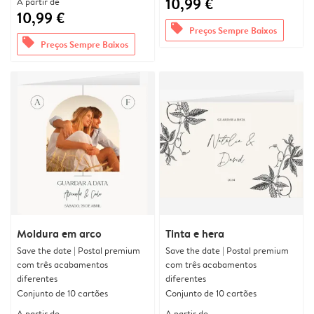
10,99 €
A partir de
10,99 €
offers
Preços Sempre Baixos
offers
Preços Sempre Baixos
Moldura em arco
Tinta e hera
Save the date | Postal premium
Save the date | Postal premium
com três acabamentos
com três acabamentos
diferentes
diferentes
Conjunto de 10 cartões
Conjunto de 10 cartões
A partir de
A partir de