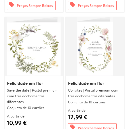
offers
offers
Preços Sempre Baixos
Preços Sempre Baixos
Felicidade em flor
Felicidade em flor
Save the date | Postal premium
Convites | Postal premium com
com três acabamentos
três acabamentos diferentes
diferentes
Conjunto de 10 cartões
Conjunto de 10 cartões
A partir de
12,99 €
A partir de
10,99 €
offers
Preços Sempre Baixos