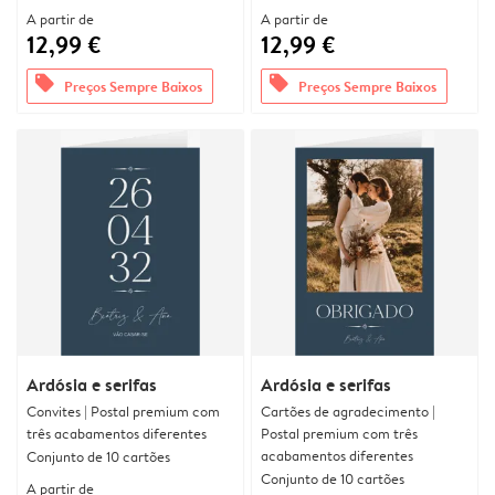
A partir de
A partir de
12,99 €
12,99 €
offers
offers
Preços Sempre Baixos
Preços Sempre Baixos
Ardósia e serifas
Ardósia e serifas
Convites | Postal premium com
Cartões de agradecimento |
três acabamentos diferentes
Postal premium com três
acabamentos diferentes
Conjunto de 10 cartões
Conjunto de 10 cartões
A partir de