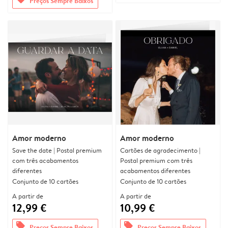
Preços Sempre Baixos
Amor moderno
Amor moderno
Save the date | Postal premium
Cartões de agradecimento |
com três acabamentos
Postal premium com três
diferentes
acabamentos diferentes
Conjunto de 10 cartões
Conjunto de 10 cartões
A partir de
A partir de
12,99 €
10,99 €
offers
offers
Preços Sempre Baixos
Preços Sempre Baixos