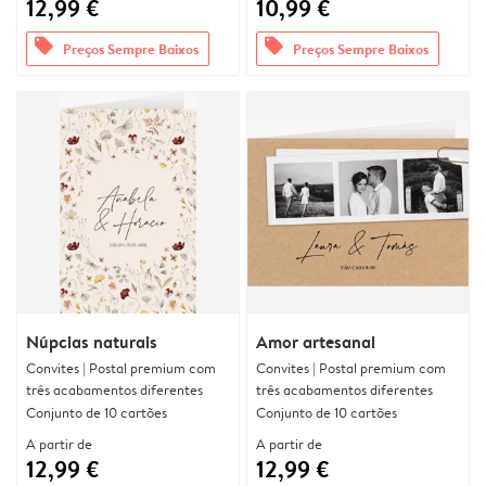
12,99 €
10,99 €
offers
offers
Preços Sempre Baixos
Preços Sempre Baixos
Núpcias naturais
Amor artesanal
Convites | Postal premium com
Convites | Postal premium com
três acabamentos diferentes
três acabamentos diferentes
Conjunto de 10 cartões
Conjunto de 10 cartões
A partir de
A partir de
12,99 €
12,99 €