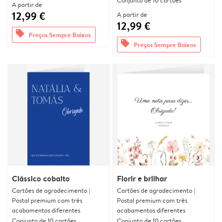
Conjunto de 10 cartões
A partir de
12,99 €
A partir de
12,99 €
offers
Preços Sempre Baixos
offers
Preços Sempre Baixos
Clássico cobalto
Florir e brilhar
Cartões de agradecimento |
Cartões de agradecimento |
Postal premium com três
Postal premium com três
acabamentos diferentes
acabamentos diferentes
Conjunto de 10 cartões
Conjunto de 10 cartões