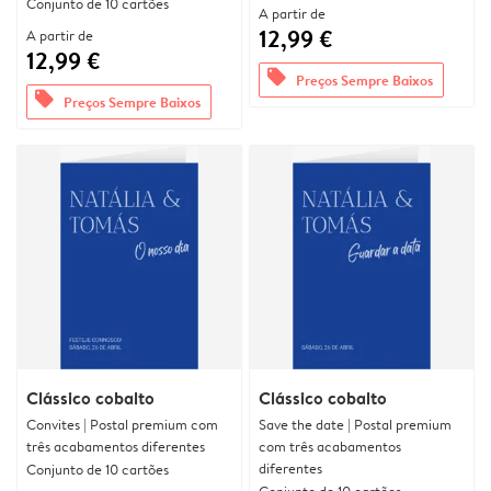
Conjunto de 10 cartões
A partir de
12,99 €
A partir de
12,99 €
offers
Preços Sempre Baixos
offers
Preços Sempre Baixos
Clássico cobalto
Clássico cobalto
Convites | Postal premium com
Save the date | Postal premium
três acabamentos diferentes
com três acabamentos
diferentes
Conjunto de 10 cartões