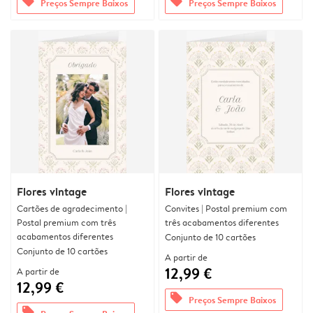
offers
offers
Preços Sempre Baixos
Preços Sempre Baixos
Flores vintage
Flores vintage
Cartões de agradecimento |
Convites | Postal premium com
Postal premium com três
três acabamentos diferentes
acabamentos diferentes
Conjunto de 10 cartões
Conjunto de 10 cartões
A partir de
12,99 €
A partir de
12,99 €
offers
Preços Sempre Baixos
offers