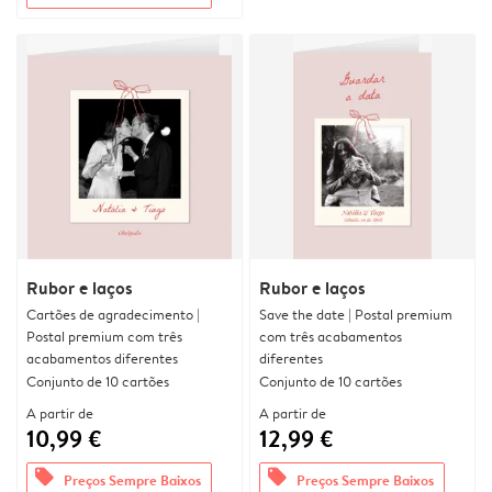
Rubor e laços
Rubor e laços
Cartões de agradecimento |
Save the date | Postal premium
Postal premium com três
com três acabamentos
acabamentos diferentes
diferentes
Conjunto de 10 cartões
Conjunto de 10 cartões
A partir de
A partir de
10,99 €
12,99 €
offers
offers
Preços Sempre Baixos
Preços Sempre Baixos