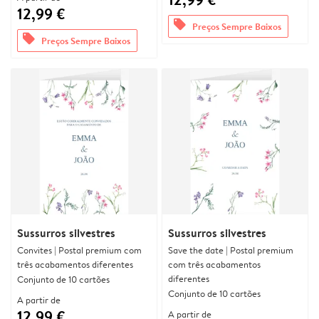
12,99 €
offers
Preços Sempre Baixos
offers
Preços Sempre Baixos
Sussurros silvestres
Sussurros silvestres
Convites | Postal premium com
Save the date | Postal premium
três acabamentos diferentes
com três acabamentos
diferentes
Conjunto de 10 cartões
Conjunto de 10 cartões
A partir de
12,99 €
A partir de