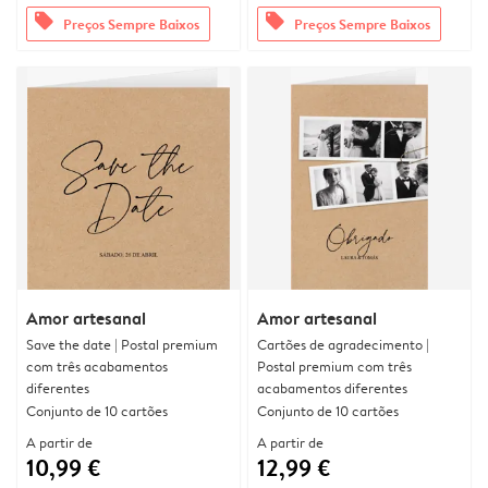
offers
offers
Preços Sempre Baixos
Preços Sempre Baixos
Amor artesanal
Amor artesanal
Save the date | Postal premium
Cartões de agradecimento |
com três acabamentos
Postal premium com três
diferentes
acabamentos diferentes
Conjunto de 10 cartões
Conjunto de 10 cartões
A partir de
A partir de
10,99 €
12,99 €