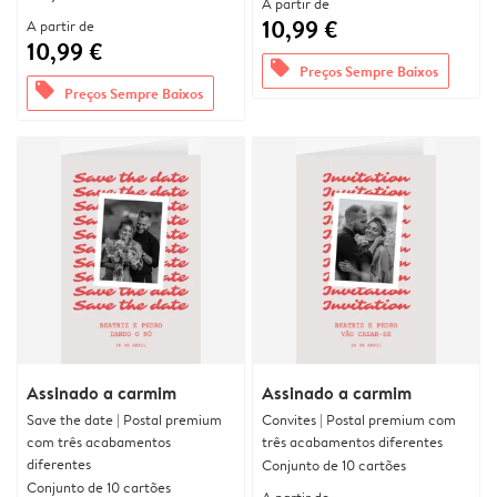
A partir de
10,99 €
A partir de
10,99 €
offers
Preços Sempre Baixos
offers
Preços Sempre Baixos
Assinado a carmim
Assinado a carmim
Save the date | Postal premium
Convites | Postal premium com
com três acabamentos
três acabamentos diferentes
diferentes
Conjunto de 10 cartões
Conjunto de 10 cartões