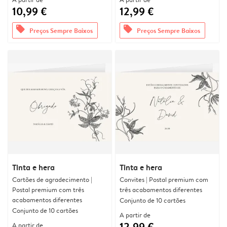
10,99 €
12,99 €
offers
offers
Preços Sempre Baixos
Preços Sempre Baixos
Tinta e hera
Tinta e hera
Cartões de agradecimento |
Convites | Postal premium com
Postal premium com três
três acabamentos diferentes
acabamentos diferentes
Conjunto de 10 cartões
Conjunto de 10 cartões
A partir de
12,99 €
A partir de