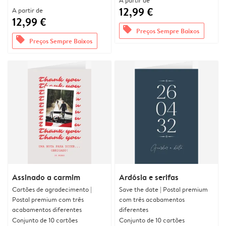
A partir de
12,99 €
A partir de
12,99 €
offers
Preços Sempre Baixos
offers
Preços Sempre Baixos
Assinado a carmim
Ardósia e serifas
Cartões de agradecimento |
Save the date | Postal premium
Postal premium com três
com três acabamentos
acabamentos diferentes
diferentes
Conjunto de 10 cartões
Conjunto de 10 cartões