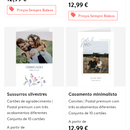
12,99 €
offers
Preços Sempre Baixos
offers
Preços Sempre Baixos
Sussurros silvestres
Casamento minimalista
Cartões de agradecimento |
Convites | Postal premium com
Postal premium com três
três acabamentos diferentes
acabamentos diferentes
Conjunto de 10 cartões
Conjunto de 10 cartões
A partir de
12,99 €
A partir de