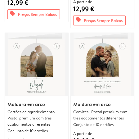
12,99 €
A partir de
12,99 €
offers
Preços Sempre Baixos
offers
Preços Sempre Baixos
Moldura em arco
Moldura em arco
Cartões de agradecimento |
Convites | Postal premium com
Postal premium com três
três acabamentos diferentes
acabamentos diferentes
Conjunto de 10 cartões
Conjunto de 10 cartões
A partir de