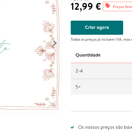
12,99 €
offers
Preços Sem
Criar agora
Todos os preços já incluem IVA, mas
Quantidade
2-4
5+
Os nossos preços são bai