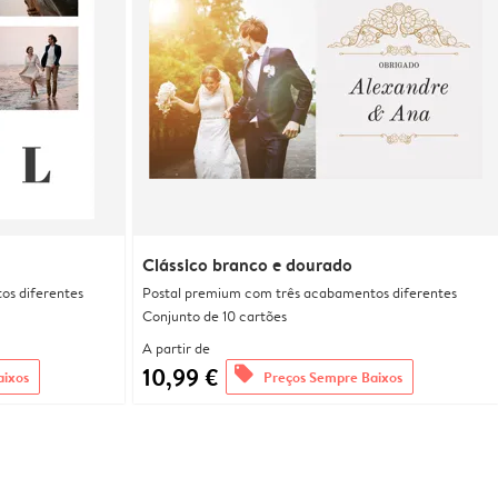
Clássico branco e dourado
os diferentes
Postal premium com três acabamentos diferentes
Conjunto de 10 cartões
A partir de
10,99 €
offers
aixos
Preços Sempre Baixos