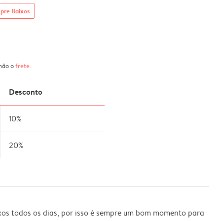
pre Baixos
 não o
frete
.
Desconto
10%
20%
xos todos os dias, por isso é sempre um bom momento para