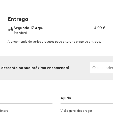
Entrega
Segunda 17 Ago.
4,99 €
delivery_standard_v2
Standard
A encomenda de vários produtos pode alterar o prazo de entrega.
de desconto na sua próxima encomenda!
Ajuda
ósters
Visão geral dos preços