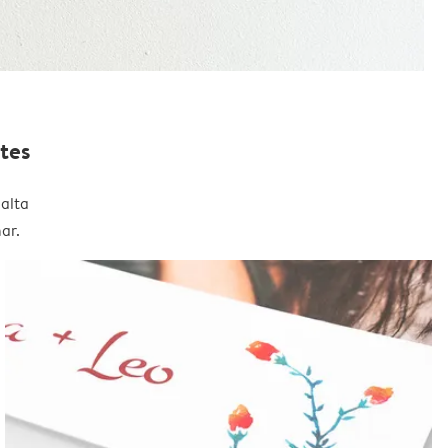
tes
alta
ar.