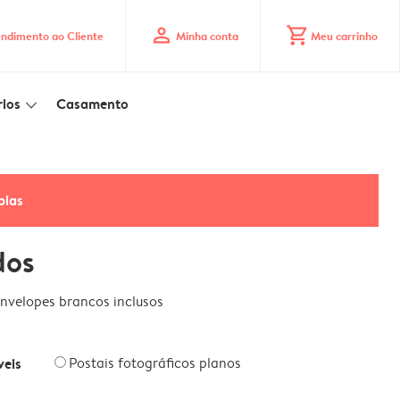
profile
shopping_cart
ndimento ao Cliente
Minha conta
Meu carrinho
ios
Casamento
slim_arrow_down
pias
dos
nvelopes brancos inclusos
veis
Postais fotográficos planos