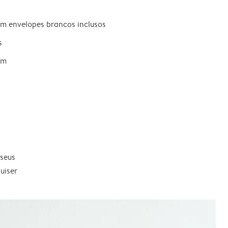
om envelopes brancos inclusos
s
um
 seus
uiser