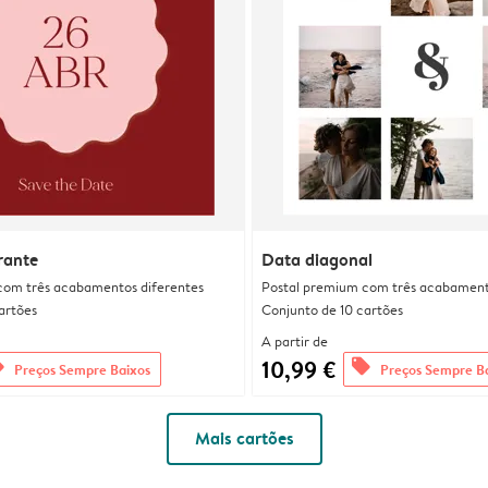
rante
Data diagonal
com três acabamentos diferentes
Postal premium com três acabament
artões
Conjunto de 10 cartões
A partir de
10,99 €
rs
offers
Preços Sempre Baixos
Preços Sempre B
Mais cartões