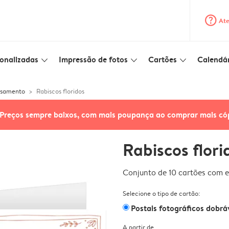
question_mark_circle
Ate
onalizadas
Impressão de fotos
Cartões
Calendár
slim_arrow_down
slim_arrow_down
slim_arrow_down
asamento
Rabiscos floridos
Preços sempre baixos, com mais poupança ao comprar mais có
Rabiscos flori
Conjunto de 10 cartões com e
Selecione o tipo de cartão:
Postais fotográficos dobrá
A partir de