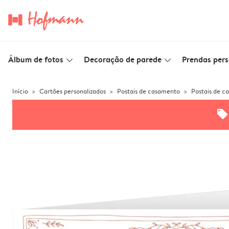
Álbum de fotos
Decoração de parede
Prendas pers
slim_arrow_down
slim_arrow_down
Início
Cartões personalizados
Postais de casamento
Postais de c
offers