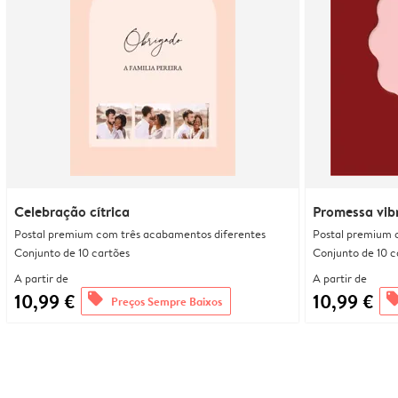
Celebração cítrica
Promessa vib
Postal premium com três acabamentos diferentes
Postal premium 
Conjunto de 10 cartões
Conjunto de 10 c
A partir de
A partir de
10,99 €
10,99 €
offers
offe
Preços Sempre Baixos