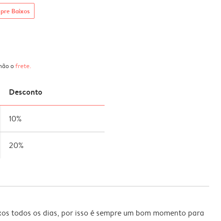
pre Baixos
 não o
frete
.
Desconto
10%
20%
xos todos os dias, por isso é sempre um bom momento para