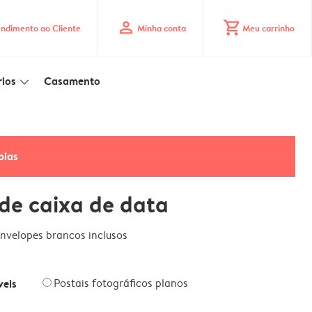
profile
shopping_cart
ndimento ao Cliente
Minha conta
Meu carrinho
ios
Casamento
slim_arrow_down
pias
de caixa de data
nvelopes brancos inclusos
veis
Postais fotográficos planos