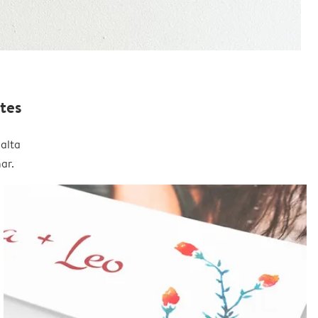
tes
alta
ar.