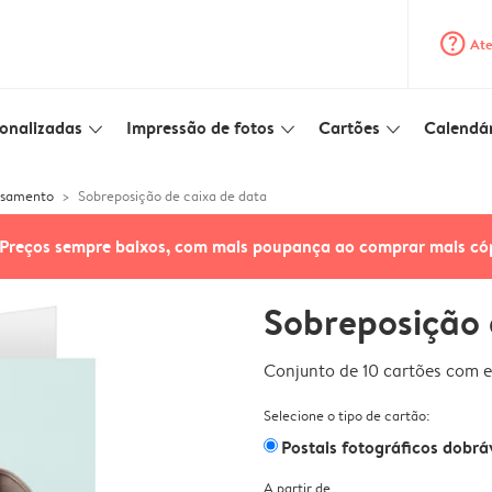
question_mark_circle
Ate
onalizadas
Impressão de fotos
Cartões
Calendár
slim_arrow_down
slim_arrow_down
slim_arrow_down
asamento
Sobreposição de caixa de data
Preços sempre baixos, com mais poupança ao comprar mais có
Sobreposição 
Conjunto de 10 cartões com e
Selecione o tipo de cartão:
Postais fotográficos dobrá
A partir de