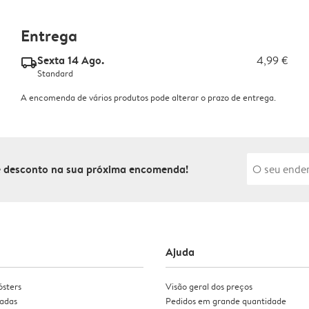
Entrega
Sexta 14 Ago.
4,99 €
delivery_standard_v2
Standard
A encomenda de vários produtos pode alterar o prazo de entrega.
de desconto na sua próxima encomenda!
Ajuda
ósters
Visão geral dos preços
zadas
Pedidos em grande quantidade