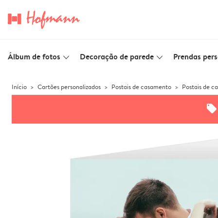
Álbum de fotos
Decoração de parede
Prendas pers
slim_arrow_down
slim_arrow_down
Início
Cartões personalizados
Postais de casamento
Postais de c
offers