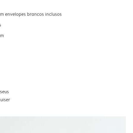
om envelopes brancos inclusos
s
um
 seus
uiser