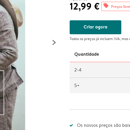
12,99 €
offers
Preços Sem
Criar agora
Todos os preços já incluem IVA, mas
Quantidade
2-4
5+
Os nossos preços são bai