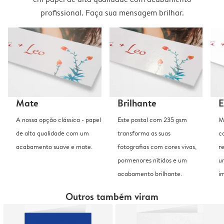
profissional. Faça sua mensagem brilhar.
Mate
Brilhante
E
A nossa opção clássica - papel
Este postal com 235 gsm
M
de alta qualidade com um
transforma as suas
c
acabamento suave e mate.
fotografias com cores vivas,
r
pormenores nítidos e um
u
acabamento brilhante.
i
Outros também viram