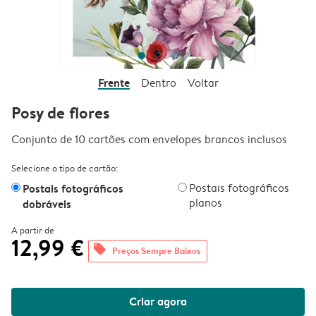
Frente
Dentro
Voltar
Posy de flores
Conjunto de 10 cartões com envelopes brancos inclusos
Selecione o tipo de cartão:
Postais fotográficos
Postais fotográficos
planos
dobráveis
A partir de
12,99 €
offers
Preços Sempre Baixos
Criar agora