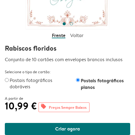
Frente
Voltar
Rabiscos floridos
Conjunto de 10 cartões com envelopes brancos inclusos
Selecione o tipo de cartão:
Postais fotográficos
Postais fotográficos
dobráveis
planos
A partir de
10,99 €
offers
Preços Sempre Baixos
Criar agora