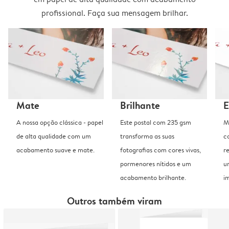
profissional. Faça sua mensagem brilhar.
Mate
Brilhante
E
A nossa opção clássica - papel
Este postal com 235 gsm
M
de alta qualidade com um
transforma as suas
c
acabamento suave e mate.
fotografias com cores vivas,
r
pormenores nítidos e um
u
acabamento brilhante.
i
Outros também viram