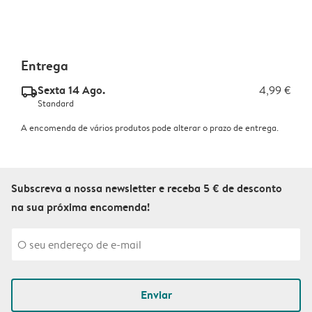
Entrega
Sexta 14 Ago.
4,99 €
delivery_standard_v2
Standard
A encomenda de vários produtos pode alterar o prazo de entrega.
Subscreva a nossa newsletter e receba 5 € de desconto
na sua próxima encomenda!
Enviar