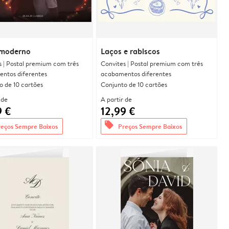
moderno
Laços e rabiscos
s | Postal premium com três
Convites | Postal premium com três
ntos diferentes
acabamentos diferentes
o de 10 cartões
Conjunto de 10 cartões
 de
A partir de
9 €
12,99 €
offers
reços Sempre Baixos
Preços Sempre Baixos