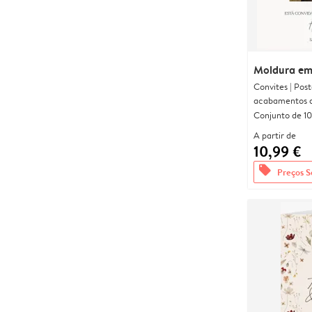
Moldura em
Convites | Pos
acabamentos d
Conjunto de 10
A partir de
10,99 €
offers
Preços S