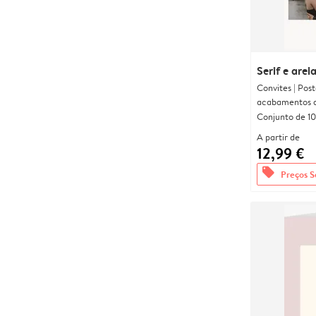
Serif e arei
Convites | Pos
acabamentos d
Conjunto de 10
A partir de
12,99 €
offers
Preços S