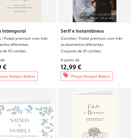
a intemporal
Serif e instantâneos
s | Postal premium com três
Convites | Postal premium com três
ntos diferentes
acabamentos diferentes
o de 10 cartões
Conjunto de 10 cartões
 de
A partir de
9 €
12,99 €
offers
reços Sempre Baixos
Preços Sempre Baixos