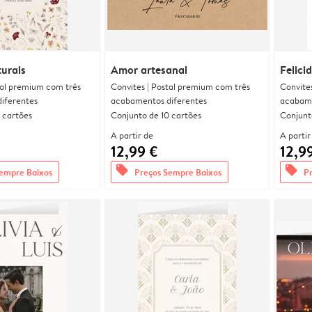
urais
Amor artesanal
Felici
tal premium com três
Convites | Postal premium com três
Convite
iferentes
acabamentos diferentes
acabame
 cartões
Conjunto de 10 cartões
Conjunt
A partir de
A partir
12,99 €
12,9
offers
offers
empre Baixos
Preços Sempre Baixos
P