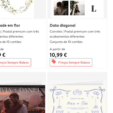
dade em flor
Data diagonal
s | Postal premium com três
Convites | Postal premium com três
ntos diferentes
acabamentos diferentes
o de 10 cartões
Conjunto de 10 cartões
 de
A partir de
9 €
10,99 €
offers
reços Sempre Baixos
Preços Sempre Baixos