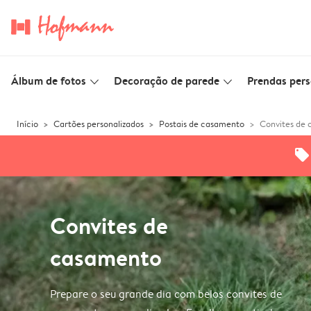
Álbum de fotos
Decoração de parede
Prendas pers
slim_arrow_down
slim_arrow_down
Início
Cartões personalizados
Postais de casamento
Convites de
offers
Convites de
casamento
Prepare o seu grande dia com belos convites de