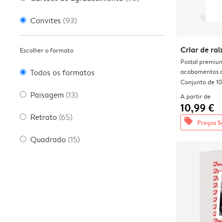
Convites
(93)
Criar de rai
Escolher o formato
Postal premiu
acabamentos d
Todos os formatos
Conjunto de 10
Paisagem
(13)
A partir de
10,99 €
Retrato
(65)
offers
Preços S
Quadrado
(15)