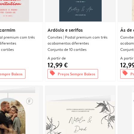
 carmim
Ardósia e serifas
Ás de
tal premium com três
Convites | Postal premium com três
Convite
iferentes
acabamentos diferentes
acabame
 cartões
Conjunto de 10 cartões
Conjunt
A partir de
A partir
12,99 €
12,9
offers
offers
empre Baixos
Preços Sempre Baixos
P