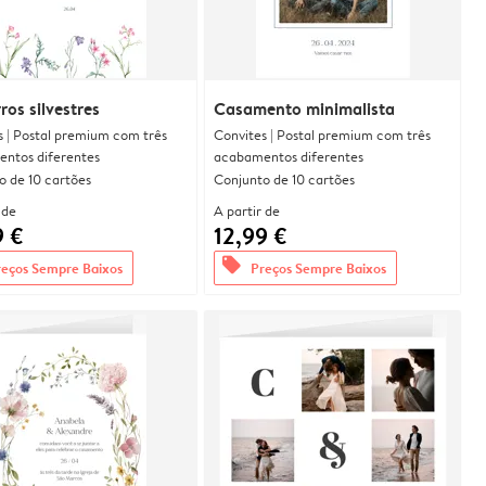
ros silvestres
Casamento minimalista
s | Postal premium com três
Convites | Postal premium com três
ntos diferentes
acabamentos diferentes
o de 10 cartões
Conjunto de 10 cartões
 de
A partir de
9 €
12,99 €
offers
reços Sempre Baixos
Preços Sempre Baixos