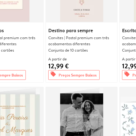
os
Destino para sempre
Escrit
tal premium com três
Convites | Postal premium com três
Convite
iferentes
acabamentos diferentes
acabame
 cartões
Conjunto de 10 cartões
Conjunt
A partir de
A partir
12,99 €
12,9
offers
offers
empre Baixos
Preços Sempre Baixos
P