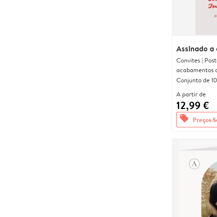
Assinado a
Convites | Pos
acabamentos d
Conjunto de 10
A partir de
12,99 €
offers
Preços S