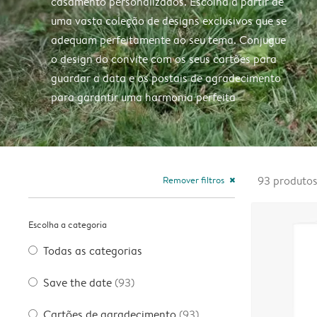
casamento personalizados. Escolha a partir de
uma vasta coleção de designs exclusivos que se
adequam perfeitamente ao seu tema. Conjugue
o design do convite com os seus cartões para
guardar a data e os postais de agradecimento
para garantir uma harmonia perfeita
Remover filtros
93
produto
close
Escolha a categoria
Todas as categorias
Save the date
(93)
Cartões de agradecimento
(93)