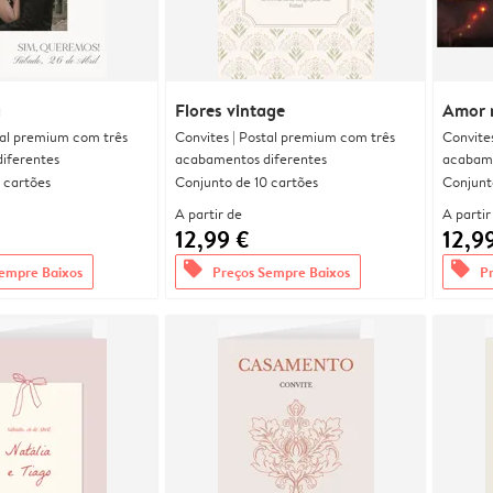
a
Flores vintage
Amor 
tal premium com três
Convites | Postal premium com três
Convite
iferentes
acabamentos diferentes
acabame
 cartões
Conjunto de 10 cartões
Conjunt
A partir de
A partir
12,99 €
12,9
offers
offers
empre Baixos
Preços Sempre Baixos
P