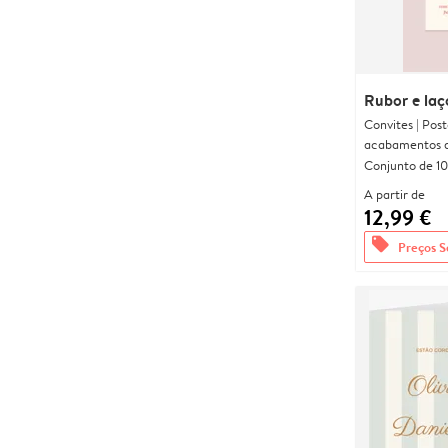
Rubor e laç
Convites | Pos
acabamentos d
Conjunto de 10
A partir de
12,99 €
offers
Preços S