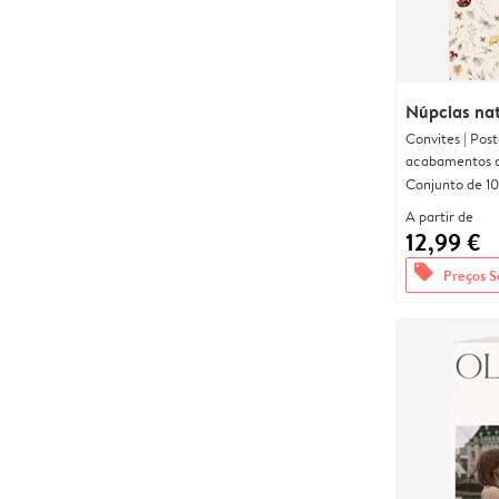
Núpcias nat
Convites | Pos
acabamentos d
Conjunto de 10
A partir de
12,99 €
offers
Preços S