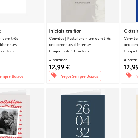
z
Iniciais em flor
Clássi
m com três
Convites | Postal premium com três
Convite
iferentes
acabamentos diferentes
acabame
 cartões
Conjunto de 10 cartões
Conjunt
A partir de
A partir
12,99 €
12,9
offers
offers
empre Baixos
Preços Sempre Baixos
P