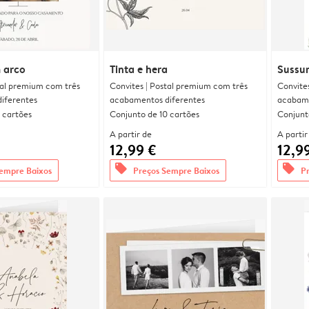
 arco
Tinta e hera
Sussur
tal premium com três
Convites | Postal premium com três
Convite
iferentes
acabamentos diferentes
acabame
 cartões
Conjunto de 10 cartões
Conjunt
A partir de
A partir
12,99 €
12,9
offers
offers
empre Baixos
Preços Sempre Baixos
P