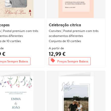
 copas
Celebração cítrica
s | Postal premium com três
Convites | Postal premium com três
ntos diferentes
acabamentos diferentes
o de 10 cartões
Conjunto de 10 cartões
 de
A partir de
9 €
12,99 €
offers
reços Sempre Baixos
Preços Sempre Baixos