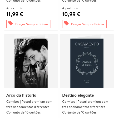
Conjunto de 10 cartões
Conjunto de 10 cartões
A partir de
A partir de
11,99 €
10,99 €
offers
offers
Preços Sempre Baixos
Preços Sempre Baixos
Arco da história
Destino elegante
Convites | Postal premium com
Convites | Postal premium com
três acabamentos diferentes
três acabamentos diferentes
Conjunto de 10 cartões
Conjunto de 10 cartões