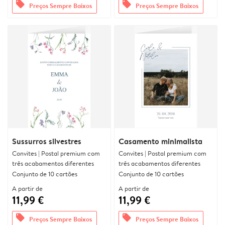
offers
offers
Preços Sempre Baixos
Preços Sempre Baixos
Sussurros silvestres
Casamento minimalista
Convites | Postal premium com
Convites | Postal premium com
três acabamentos diferentes
três acabamentos diferentes
Conjunto de 10 cartões
Conjunto de 10 cartões
A partir de
A partir de
11,99 €
11,99 €
offers
offers
Preços Sempre Baixos
Preços Sempre Baixos