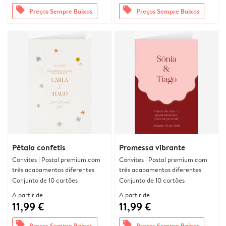
offers
offers
Preços Sempre Baixos
Preços Sempre Baixos
Pétala confetis
Promessa vibrante
Convites | Postal premium com
Convites | Postal premium com
três acabamentos diferentes
três acabamentos diferentes
Conjunto de 10 cartões
Conjunto de 10 cartões
A partir de
A partir de
11,99 €
11,99 €
offers
offers
Preços Sempre Baixos
Preços Sempre Baixos