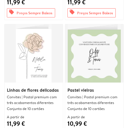
11,99 €
11,99 €
offers
offers
Preços Sempre Baixos
Preços Sempre Baixos
Linhas de flores delicadas
Pastel vieiras
Convites | Postal premium com
Convites | Postal premium com
três acabamentos diferentes
três acabamentos diferentes
Conjunto de 10 cartões
Conjunto de 10 cartões
A partir de
A partir de
11,99 €
10,99 €