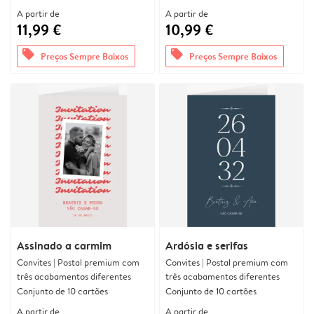
A partir de
A partir de
11,99 €
10,99 €
offers
offers
Preços Sempre Baixos
Preços Sempre Baixos
Assinado a carmim
Ardósia e serifas
Convites | Postal premium com
Convites | Postal premium com
três acabamentos diferentes
três acabamentos diferentes
Conjunto de 10 cartões
Conjunto de 10 cartões
A partir de
A partir de