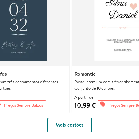
ifas
Romantic
com três acabamentos diferentes
Postal premium com três acabament
artões
Conjunto de 10 cartões
A partir de
10,99 €
rs
offers
Preços Sempre Baixos
Preços Sempre B
Mais cartões