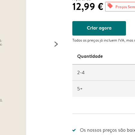
12,99 €
offers
Preços Sem
Criar agora
Todos os preços já incluem IVA, mas
Quantidade
2-4
5+
Os nossos preços são bai