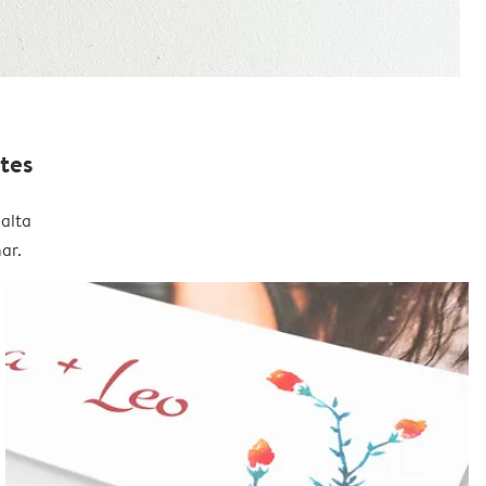
tes
alta
ar.