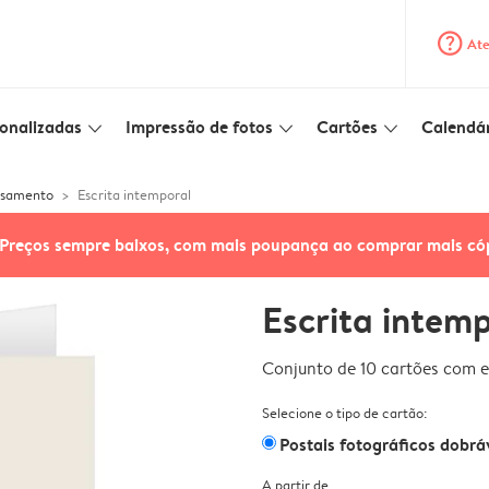
question_mark_circle
Ate
onalizadas
Impressão de fotos
Cartões
Calendár
slim_arrow_down
slim_arrow_down
slim_arrow_down
asamento
Escrita intemporal
Preços sempre baixos, com mais poupança ao comprar mais có
Escrita intem
Conjunto de 10 cartões com e
Selecione o tipo de cartão:
Postais fotográficos dobrá
A partir de