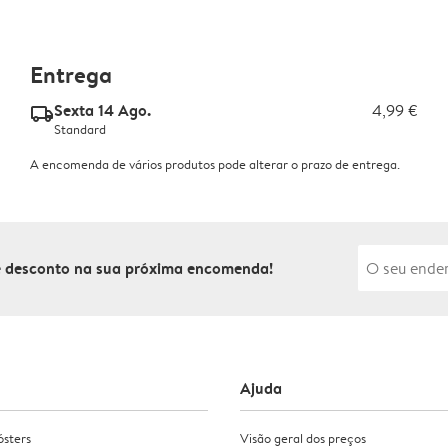
Entrega
Sexta 14 Ago.
4,99 €
delivery_standard_v2
Standard
A encomenda de vários produtos pode alterar o prazo de entrega.
de desconto na sua próxima encomenda!
Ajuda
ósters
Visão geral dos preços