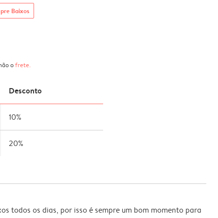
pre Baixos
 não o
frete
.
Desconto
10%
20%
xos todos os dias, por isso é sempre um bom momento para