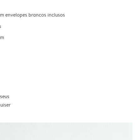
om envelopes brancos inclusos
s
um
 seus
uiser