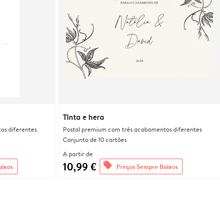
Tinta e hera
os diferentes
Postal premium com três acabamentos diferentes
Conjunto de 10 cartões
A partir de
10,99 €
offers
aixos
Preços Sempre Baixos