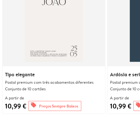
Tipo elegante
Ardósia e ser
Postal premium com três acabamentos diferentes
Postal premium 
Conjunto de 10 cartões
Conjunto de 10 c
A partir de
A partir de
10,99 €
10,99 €
offers
offe
Preços Sempre Baixos