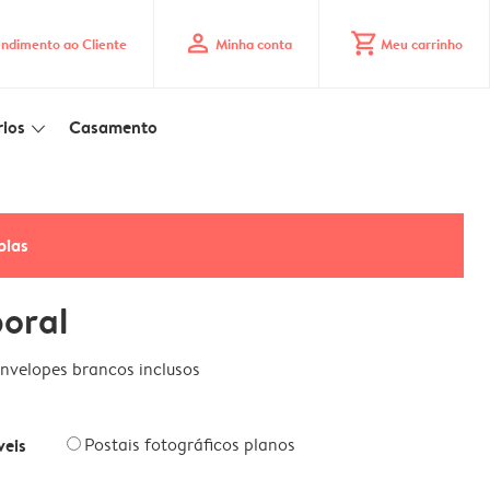
profile
shopping_cart
ndimento ao Cliente
Minha conta
Meu carrinho
ios
Casamento
slim_arrow_down
pias
poral
nvelopes brancos inclusos
veis
Postais fotográficos planos