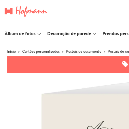
Álbum de fotos
Decoração de parede
Prendas pers
slim_arrow_down
slim_arrow_down
Início
Cartões personalizados
Postais de casamento
Postais de c
offers