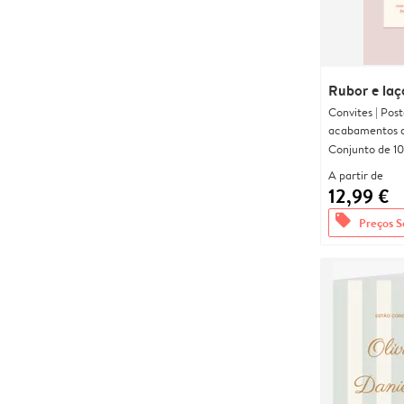
Rubor e laç
Convites | Pos
acabamentos d
Conjunto de 10
A partir de
12,99 €
offers
Preços S