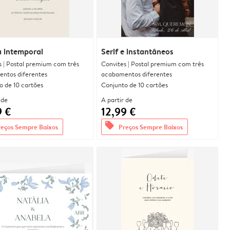
a intemporal
Serif e instantâneos
s | Postal premium com três
Convites | Postal premium com três
ntos diferentes
acabamentos diferentes
o de 10 cartões
Conjunto de 10 cartões
 de
A partir de
9 €
12,99 €
offers
reços Sempre Baixos
Preços Sempre Baixos