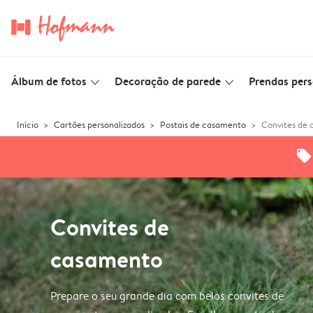
Álbum de fotos
Decoração de parede
Prendas pers
slim_arrow_down
slim_arrow_down
Início
Cartões personalizados
Postais de casamento
Convites de
offers
Convites de
casamento
Prepare o seu grande dia com belos convites de