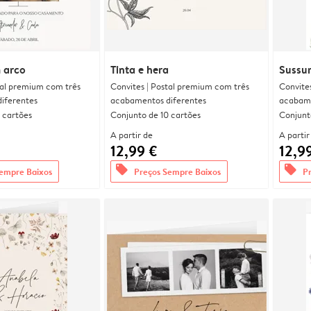
 arco
Tinta e hera
Sussur
tal premium com três
Convites | Postal premium com três
Convite
iferentes
acabamentos diferentes
acabame
 cartões
Conjunto de 10 cartões
Conjunt
A partir de
A partir
12,99 €
12,9
offers
offers
empre Baixos
Preços Sempre Baixos
P