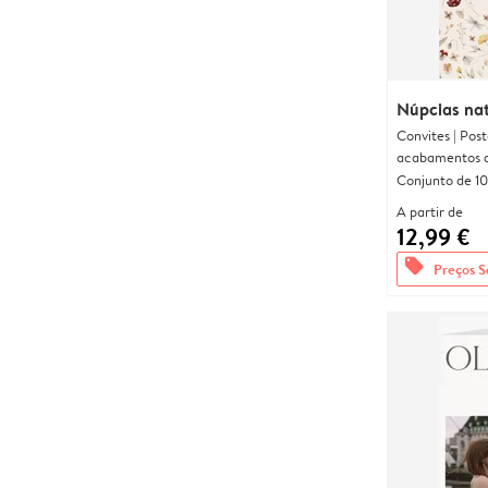
Núpcias nat
Convites | Pos
acabamentos d
Conjunto de 10
A partir de
12,99 €
offers
Preços S