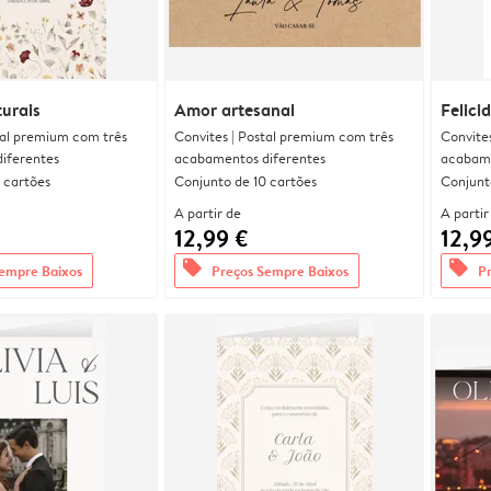
urais
Amor artesanal
Felici
tal premium com três
Convites | Postal premium com três
Convite
iferentes
acabamentos diferentes
acabame
 cartões
Conjunto de 10 cartões
Conjunt
A partir de
A partir
12,99 €
12,9
offers
offers
empre Baixos
Preços Sempre Baixos
P