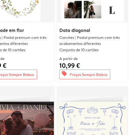
dade em flor
Data diagonal
s | Postal premium com três
Convites | Postal premium com três
ntos diferentes
acabamentos diferentes
o de 10 cartões
Conjunto de 10 cartões
 de
A partir de
9 €
10,99 €
offers
reços Sempre Baixos
Preços Sempre Baixos