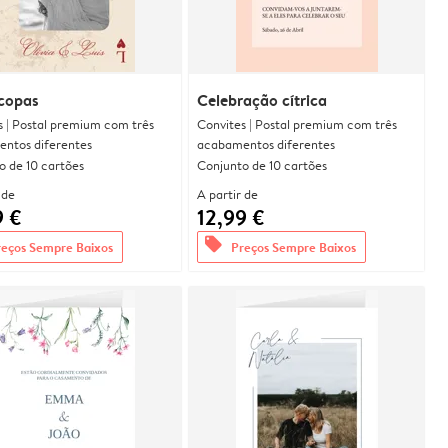
 copas
Celebração cítrica
s | Postal premium com três
Convites | Postal premium com três
ntos diferentes
acabamentos diferentes
o de 10 cartões
Conjunto de 10 cartões
 de
A partir de
9 €
12,99 €
offers
reços Sempre Baixos
Preços Sempre Baixos