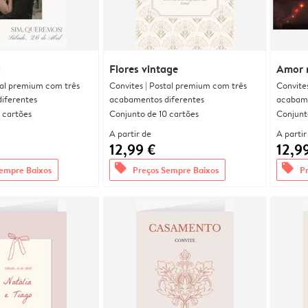
a
Flores vintage
Amor 
tal premium com três
Convites | Postal premium com três
Convite
iferentes
acabamentos diferentes
acabame
 cartões
Conjunto de 10 cartões
Conjunt
A partir de
A partir
12,99 €
12,9
offers
offers
empre Baixos
Preços Sempre Baixos
P