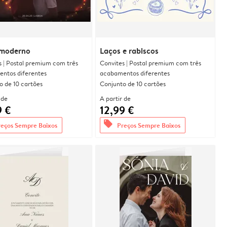
moderno
Laços e rabiscos
s | Postal premium com três
Convites | Postal premium com três
ntos diferentes
acabamentos diferentes
o de 10 cartões
Conjunto de 10 cartões
 de
A partir de
9 €
12,99 €
offers
reços Sempre Baixos
Preços Sempre Baixos