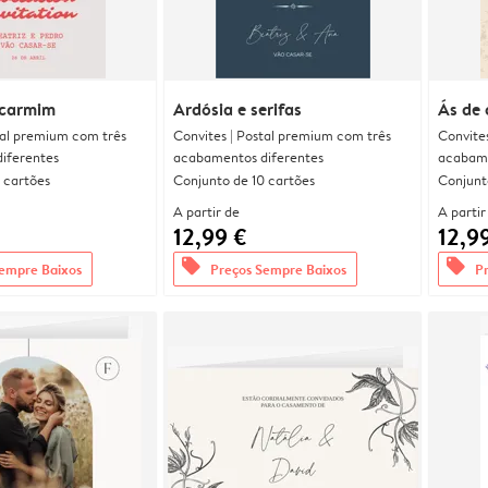
 carmim
Ardósia e serifas
Ás de
tal premium com três
Convites | Postal premium com três
Convite
iferentes
acabamentos diferentes
acabame
 cartões
Conjunto de 10 cartões
Conjunt
A partir de
A partir
12,99 €
12,9
offers
offers
empre Baixos
Preços Sempre Baixos
P