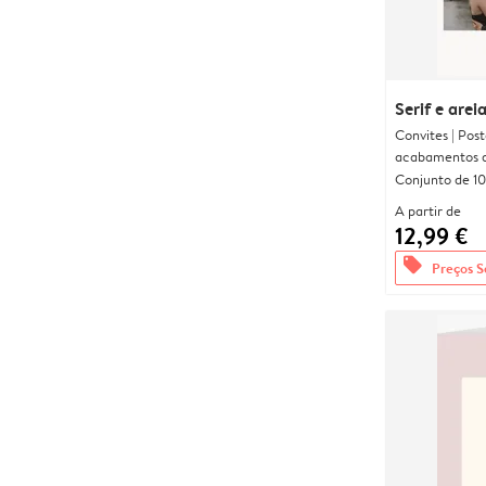
Serif e arei
Convites | Pos
acabamentos d
Conjunto de 10
A partir de
12,99 €
offers
Preços S