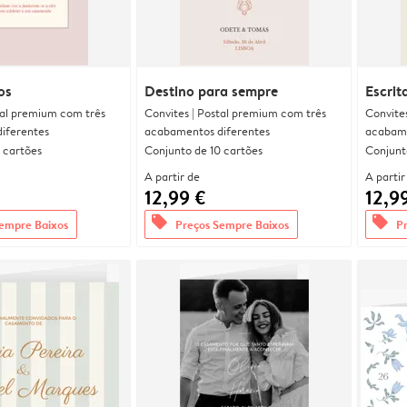
os
Destino para sempre
Escrit
tal premium com três
Convites | Postal premium com três
Convite
iferentes
acabamentos diferentes
acabame
 cartões
Conjunto de 10 cartões
Conjunt
A partir de
A partir
12,99 €
12,9
offers
offers
empre Baixos
Preços Sempre Baixos
P