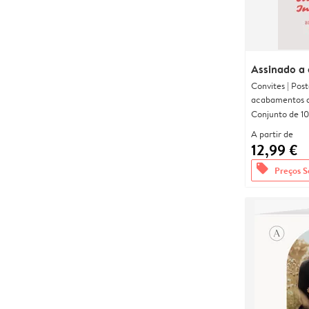
Assinado a
Convites | Pos
acabamentos d
Conjunto de 10
A partir de
12,99 €
offers
Preços S