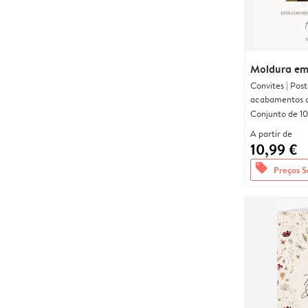
Moldura em
Convites | Pos
acabamentos d
Conjunto de 10
A partir de
10,99 €
offers
Preços S