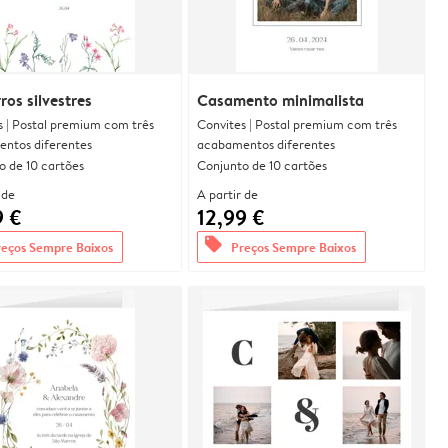
ros silvestres
Casamento minimalista
s | Postal premium com três
Convites | Postal premium com três
ntos diferentes
acabamentos diferentes
o de 10 cartões
Conjunto de 10 cartões
 de
A partir de
9 €
12,99 €
offers
reços Sempre Baixos
Preços Sempre Baixos