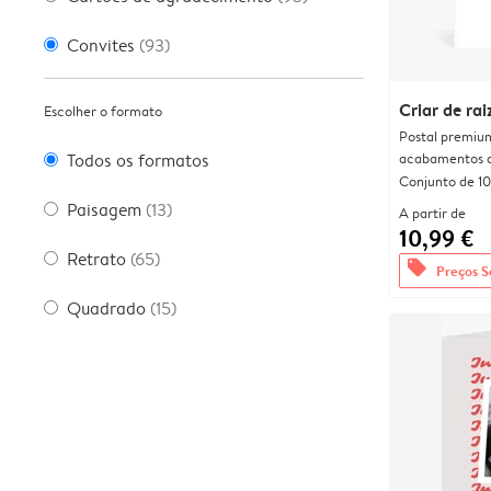
Convites
(93)
Criar de rai
Escolher o formato
Postal premiu
acabamentos d
Todos os formatos
Conjunto de 10
Paisagem
(13)
A partir de
10,99 €
Retrato
(65)
offers
Preços S
Quadrado
(15)