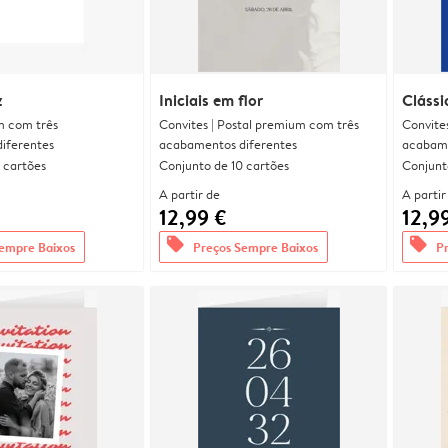
z
Iniciais em flor
Clássi
m com três
Convites | Postal premium com três
Convite
iferentes
acabamentos diferentes
acabame
 cartões
Conjunto de 10 cartões
Conjunt
A partir de
A partir
12,99 €
12,9
offers
offers
empre Baixos
Preços Sempre Baixos
P