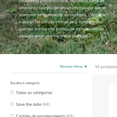
casamento personalizados. Escolha a partir de
uma vasta coleção de designs exclusivos que se
adequam perfeitamente ao seu tema. Conjugue
o design do convite com os seus cartões para
guardar a data e os postais de agradecimento
para garantir uma harmonia perfeita
Remover filtros
93
produto
close
Escolha a categoria
Todas as categorias
Save the date
(93)
Cartões de agradecimento
(93)