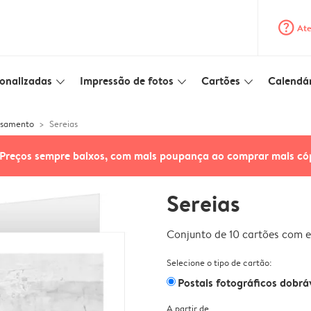
question_mark_circle
Ate
onalizadas
Impressão de fotos
Cartões
Calendár
slim_arrow_down
slim_arrow_down
slim_arrow_down
asamento
Sereias
Preços sempre baixos, com mais poupança ao comprar mais có
Sereias
Conjunto de 10 cartões com e
Selecione o tipo de cartão:
Postais fotográficos dobrá
A partir de