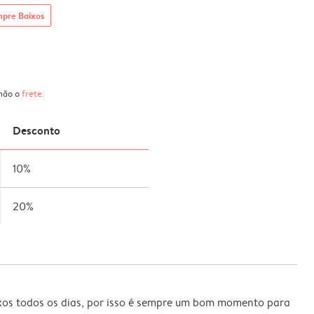
mpre Baixos
 não o
frete
.
Desconto
10%
20%
xos todos os dias, por isso é sempre um bom momento para