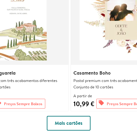
guarela
Casamento Boho
com três acabamentos diferentes
Postal premium com três acabament
artões
Conjunto de 10 cartões
A partir de
10,99 €
rs
offers
Preços Sempre Baixos
Preços Sempre B
Mais cartões