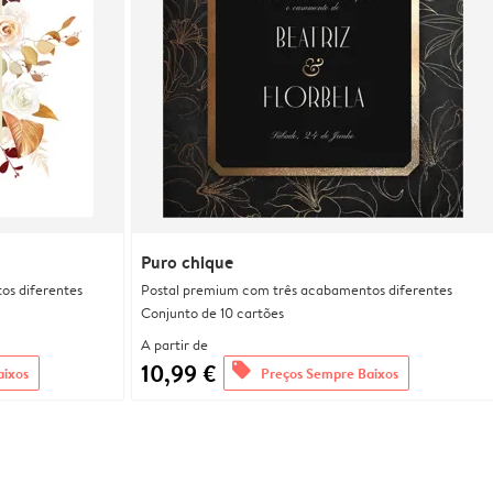
Puro chique
os diferentes
Postal premium com três acabamentos diferentes
Conjunto de 10 cartões
A partir de
10,99 €
offers
aixos
Preços Sempre Baixos