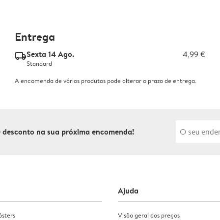
Entrega
Sexta 14 Ago.
4,99 €
delivery_standard_v2
Standard
A encomenda de vários produtos pode alterar o prazo de entrega.
de desconto na sua próxima encomenda!
Ajuda
ósters
Visão geral dos preços