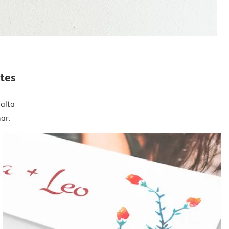
tes
alta
ar.