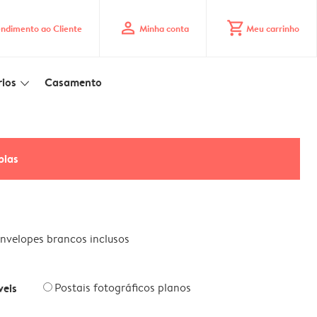
profile
shopping_cart
ndimento ao Cliente
Minha conta
Meu carrinho
ios
Casamento
slim_arrow_down
pias
nvelopes brancos inclusos
veis
Postais fotográficos planos