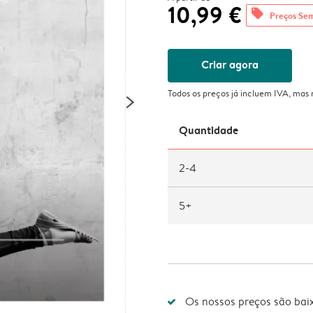
10,99 €
offers
Preços Se
Criar agora
Todos os preços já incluem IVA, mas
Quantidade
2-4
5+
Os nossos preços são bai