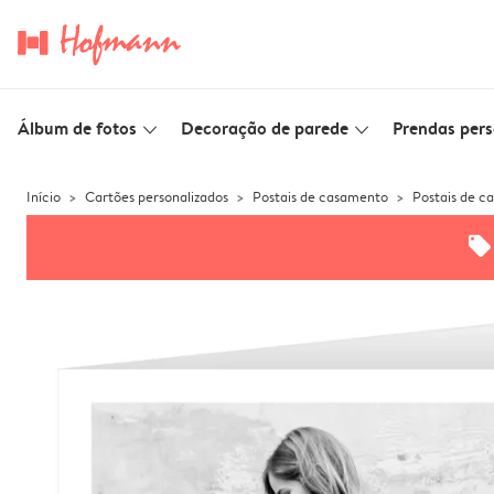
Álbum de fotos
Decoração de parede
Prendas pers
slim_arrow_down
slim_arrow_down
Início
Cartões personalizados
Postais de casamento
Postais de c
offers