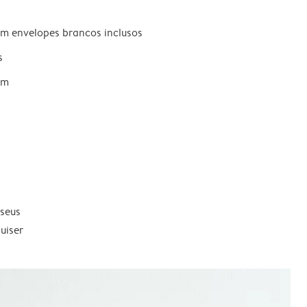
om envelopes brancos inclusos
s
um
 seus
uiser