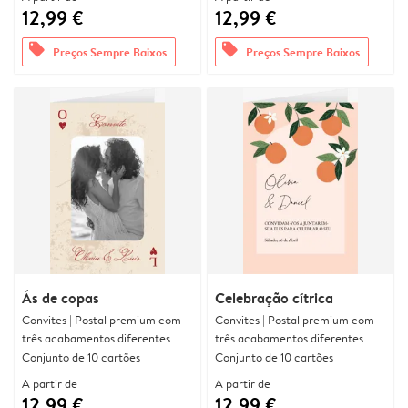
12,99 €
12,99 €
offers
offers
Preços Sempre Baixos
Preços Sempre Baixos
Ás de copas
Celebração cítrica
Convites | Postal premium com
Convites | Postal premium com
três acabamentos diferentes
três acabamentos diferentes
Conjunto de 10 cartões
Conjunto de 10 cartões
A partir de
A partir de
12,99 €
12,99 €