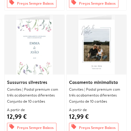
offers
offers
Preços Sempre Baixos
Preços Sempre Baixos
Sussurros silvestres
Casamento minimalista
Convites | Postal premium com
Convites | Postal premium com
três acabamentos diferentes
três acabamentos diferentes
Conjunto de 10 cartões
Conjunto de 10 cartões
A partir de
A partir de
12,99 €
12,99 €
offers
offers
Preços Sempre Baixos
Preços Sempre Baixos