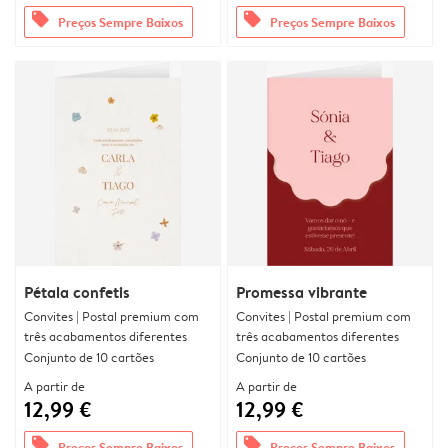
offers
offers
Preços Sempre Baixos
Preços Sempre Baixos
Pétala confetis
Promessa vibrante
Convites | Postal premium com
Convites | Postal premium com
três acabamentos diferentes
três acabamentos diferentes
Conjunto de 10 cartões
Conjunto de 10 cartões
A partir de
A partir de
12,99 €
12,99 €
offers
offers
Preços Sempre Baixos
Preços Sempre Baixos