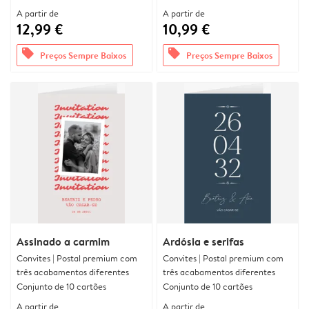
A partir de
A partir de
12,99 €
10,99 €
offers
offers
Preços Sempre Baixos
Preços Sempre Baixos
Assinado a carmim
Ardósia e serifas
Convites | Postal premium com
Convites | Postal premium com
três acabamentos diferentes
três acabamentos diferentes
Conjunto de 10 cartões
Conjunto de 10 cartões
A partir de
A partir de