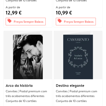
Conjunto de 10 cartões
Conjunto de 10 cartões
A partir de
A partir de
12,99 €
10,99 €
offers
offers
Preços Sempre Baixos
Preços Sempre Baixos
Arco da história
Destino elegante
Convites | Postal premium com
Convites | Postal premium com
três acabamentos diferentes
três acabamentos diferentes
Conjunto de 10 cartões
Conjunto de 10 cartões