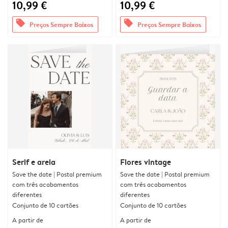
10,99 €
10,99 €
offers
offers
Preços Sempre Baixos
Preços Sempre Baixos
Serif e areia
Flores vintage
Save the date | Postal premium
Save the date | Postal premium
com três acabamentos
com três acabamentos
diferentes
diferentes
Conjunto de 10 cartões
Conjunto de 10 cartões
A partir de
A partir de