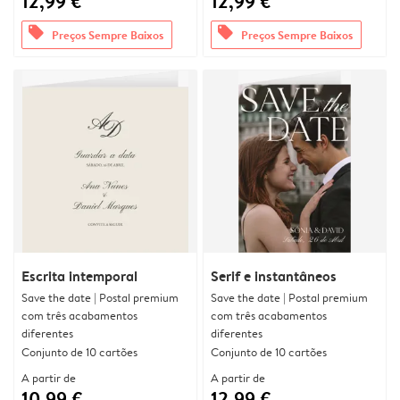
12,99 €
12,99 €
offers
offers
Preços Sempre Baixos
Preços Sempre Baixos
Escrita intemporal
Serif e instantâneos
Save the date | Postal premium
Save the date | Postal premium
com três acabamentos
com três acabamentos
diferentes
diferentes
Conjunto de 10 cartões
Conjunto de 10 cartões
A partir de
A partir de
10,99 €
12,99 €