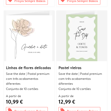
offers
offers
Preços Sempre Baixos
Preços Sempre Baixos
Linhas de flores delicadas
Pastel vieiras
Save the date | Postal premium
Save the date | Postal premium
com três acabamentos
com três acabamentos
diferentes
diferentes
Conjunto de 10 cartões
Conjunto de 10 cartões
A partir de
A partir de
10,99 €
12,99 €
offers
offers
Preços Sempre Baixos
Preços Sempre Baixos