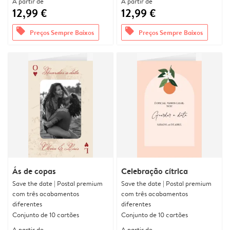
A partir de
A partir de
12,99 €
12,99 €
offers
offers
Preços Sempre Baixos
Preços Sempre Baixos
Ás de copas
Celebração cítrica
Save the date | Postal premium
Save the date | Postal premium
com três acabamentos
com três acabamentos
diferentes
diferentes
Conjunto de 10 cartões
Conjunto de 10 cartões
A partir de
A partir de