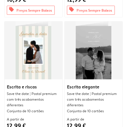
offers
offers
Preços Sempre Baixos
Preços Sempre Baixos
Escrita e riscas
Escrita elegante
Save the date | Postal premium
Save the date | Postal premium
com três acabamentos
com três acabamentos
diferentes
diferentes
Conjunto de 10 cartões
Conjunto de 10 cartões
A partir de
A partir de
12,99 €
12,99 €