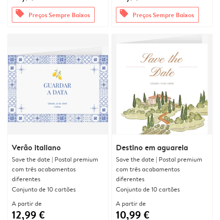
offers
offers
Preços Sempre Baixos
Preços Sempre Baixos
Verão italiano
Destino em aguarela
Save the date | Postal premium
Save the date | Postal premium
com três acabamentos
com três acabamentos
diferentes
diferentes
Conjunto de 10 cartões
Conjunto de 10 cartões
A partir de
A partir de
12,99 €
10,99 €