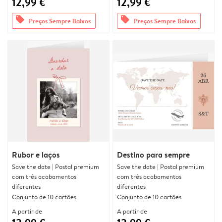
12,99 €
12,99 €
offers
offers
Preços Sempre Baixos
Preços Sempre Baixos
Rubor e laços
Destino para sempre
Save the date | Postal premium
Save the date | Postal premium
com três acabamentos
com três acabamentos
diferentes
diferentes
Conjunto de 10 cartões
Conjunto de 10 cartões
A partir de
A partir de