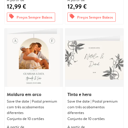
12,99 €
12,99 €
offers
offers
Preços Sempre Baixos
Preços Sempre Baixos
Moldura em arco
Tinta e hera
Save the date | Postal premium
Save the date | Postal premium
com três acabamentos
com três acabamentos
diferentes
diferentes
Conjunto de 10 cartões
Conjunto de 10 cartões
A partir de
A partir de