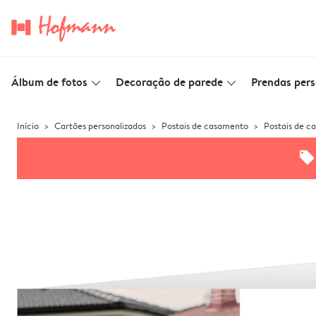
Álbum de fotos
Decoração de parede
Prendas pers
slim_arrow_down
slim_arrow_down
Início
Cartões personalizados
Postais de casamento
Postais de c
offers