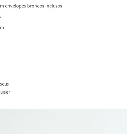
om envelopes brancos inclusos
s
um
 seus
uiser