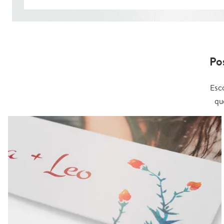
Po
Esc
qu