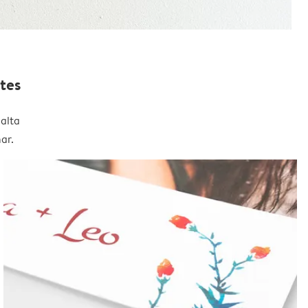
tes
alta
ar.