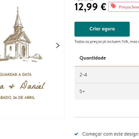
12,99 €
offers
Preços Sem
Criar agora
Todos os preços já incluem IVA, mas
Quantidade
2-4
5+
Começar com este design?