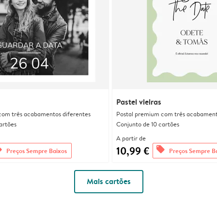
Pastel vieiras
com três acabamentos diferentes
Postal premium com três acabament
artões
Conjunto de 10 cartões
A partir de
10,99 €
rs
offers
Preços Sempre Baixos
Preços Sempre B
Mais cartões