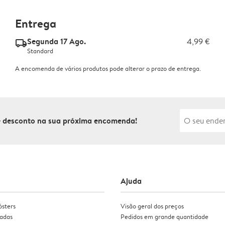
Entrega
Segunda 17 Ago.
4,99 €
delivery_standard_v2
Standard
A encomenda de vários produtos pode alterar o prazo de entrega.
de desconto na sua próxima encomenda!
Ajuda
ósters
Visão geral dos preços
zadas
Pedidos em grande quantidade