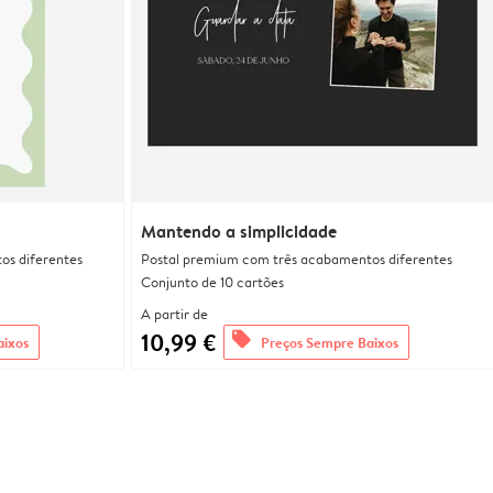
Mantendo a simplicidade
os diferentes
Postal premium com três acabamentos diferentes
Conjunto de 10 cartões
A partir de
10,99 €
offers
aixos
Preços Sempre Baixos