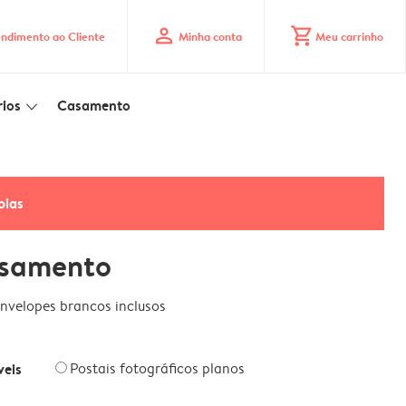
profile
shopping_cart
ndimento ao Cliente
Minha conta
Meu carrinho
ios
Casamento
slim_arrow_down
pias
asamento
nvelopes brancos inclusos
veis
Postais fotográficos planos