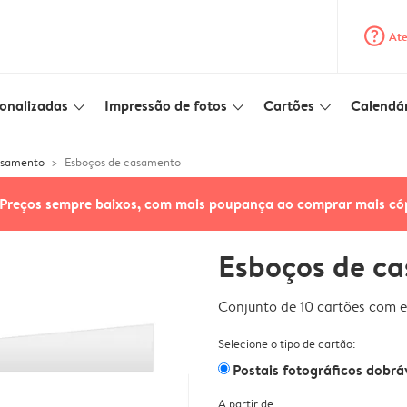
question_mark_circle
Ate
onalizadas
Impressão de fotos
Cartões
Calendár
slim_arrow_down
slim_arrow_down
slim_arrow_down
asamento
Esboços de casamento
Preços sempre baixos, com mais poupança ao comprar mais có
Esboços de c
Conjunto de 10 cartões com e
Selecione o tipo de cartão:
Postais fotográficos dobrá
A partir de