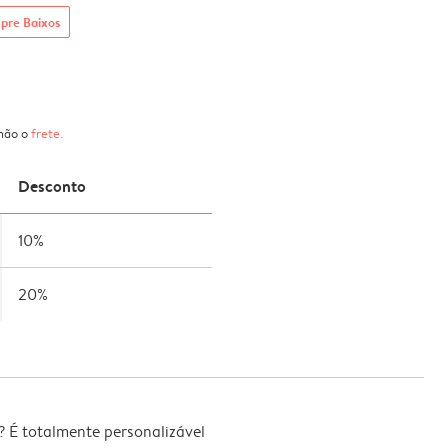
pre Baixos
 não o
frete
.
Desconto
10%
20%
 É totalmente personalizável